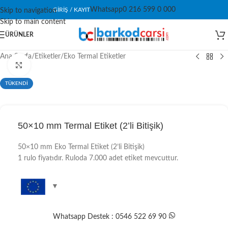
Whatsapp
0 216 599 0 000
GIRIŞ / KAYIT
Skip to navigation
Skip to main content
ÜRÜNLER
Ana Sayfa
/
Etiketler
/
Eko Termal Etiketler
Click to enlarge
TÜKENDİ
50×10 mm Termal Etiket (2’li Bitişik)
50×10 mm Eko Termal Etiket (2’li Bitişik)
1 rulo fiyatıdır. Ruloda 7.000 adet etiket mevcuttur.
Whatsapp Destek : 0546 522 69 90