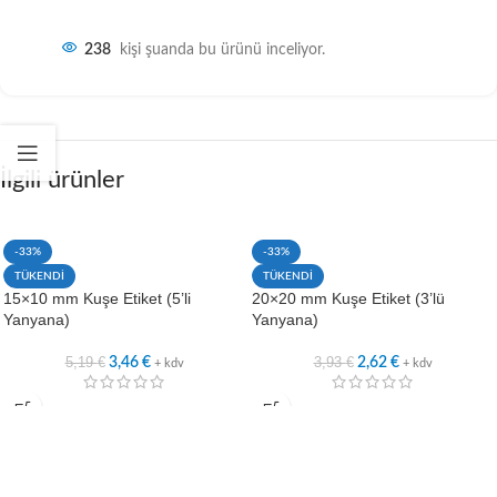
238
kişi şuanda bu ürünü inceliyor.
İlgili ürünler
-33%
-33%
TÜKENDİ
TÜKENDİ
15×10 mm Kuşe Etiket (5’li
20×20 mm Kuşe Etiket (3’lü
Yanyana)
Yanyana)
5,19
€
3,93
€
3,46
€
2,62
€
+ kdv
+ kdv