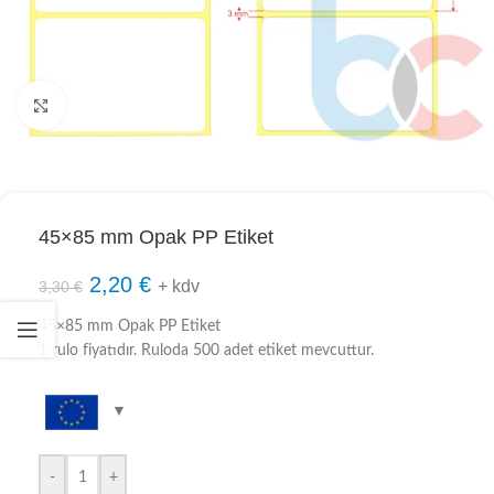
Click to enlarge
45×85 mm Opak PP Etiket
2,20
€
+ kdv
3,30
€
45×85 mm Opak PP Etiket
1 rulo fiyatıdır. Ruloda 500 adet etiket mevcuttur.
-
+