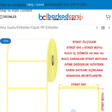
Whatsapp
0 216 599 0 000
GIRIŞ / KAYIT
Skip to navigation
Skip to main content
ÜRÜNLER
Ana Sayfa
/
Etiketler
/
Opak PP Etiketler
-33%