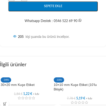
SEPETE EKLE
Whatsapp Destek : 0546 522 69 90
205
kişi şuanda bu ürünü inceliyor.
İlgili ürünler
-34%
-33%
30×20 mm Kuşe Etiket
10×10 mm Kuşe Etiket (10’lu
Bitişik)
1,84
€
1,22
€
+ kdv
7,78
€
5,19
€
+ kdv