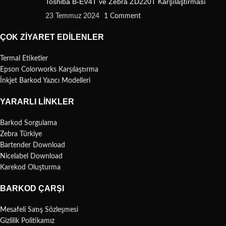
Toshiba B-EV4T ve Zebra ZD220T Karşılaştırması
23 Temmuz 2024
1 Comment
ÇOK ZIYARET EDILENLER
Termal Etiketler
Epson Colorworks Karşılaştırma
İnkjet Barkod Yazıcı Modelleri
YARARLI LINKLER
Barkod Sorgulama
Zebra Türkiye
Bartender Download
Nicelabel Download
Karekod Oluşturma
BARKOD ÇARŞI
Mesafeli Satış Sözleşmesi
Gizlilik Politikamız