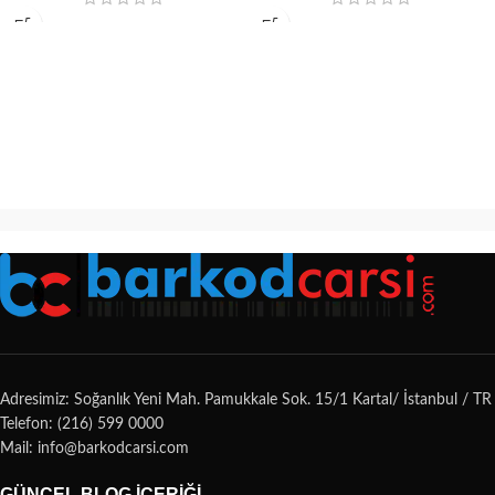
Adresimiz: Soğanlık Yeni Mah. Pamukkale Sok. 15/1 Kartal/ İstanbul / TR
Telefon: (216) 599 0000
Mail: info@barkodcarsi.com
GÜNCEL BLOG İÇERIĞI