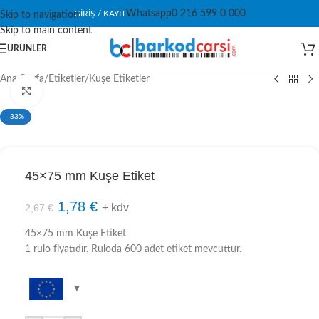
Whatsapp
0 216 599 0 000
GIRIŞ / KAYIT
Skip to navigation
Skip to main content
ÜRÜNLER
Ana Sayfa
/
Etiketler
/
Kuşe Etiketler
Click to enlarge
-33%
45×75 mm Kuşe Etiket
1,78
€
+ kdv
2,67
€
45×75 mm Kuşe Etiket
1 rulo fiyatıdır. Ruloda 600 adet etiket mevcuttur.