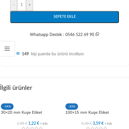
-
+
SEPETE EKLE
Whatsapp Destek : 0546 522 69 90
149
kişi şuanda bu ürünü inceliyor.
İlgili ürünler
-34%
-33%
30×20 mm Kuşe Etiket
100×15 mm Kuşe Etiket
1,84
€
5,39
€
1,22
€
3,59
€
+ kdv
+ kdv