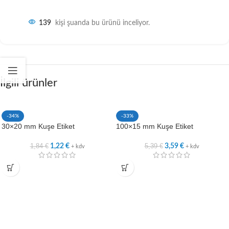
139
kişi şuanda bu ürünü inceliyor.
İlgili ürünler
-34%
-33%
30×20 mm Kuşe Etiket
100×15 mm Kuşe Etiket
1,84
€
5,39
€
1,22
€
3,59
€
+ kdv
+ kdv