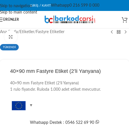
Whatsapp
0 216 599 0 000
GIRIŞ / KAYIT
Skip to navigation
Skip to main content
ÜRÜNLER
Ana Sayfa
/
Etiketler
/
Fastyre Etiketler
Click to enlarge
TÜKENDİ
40×90 mm Fastyre Etiket (2’li Yanyana)
40×90 mm Fastyre Etiket (2’li Yanyana)
1 rulo fiyatıdır. Ruloda 1.000 adet etiket mevcuttur.
Whatsapp Destek : 0546 522 69 90