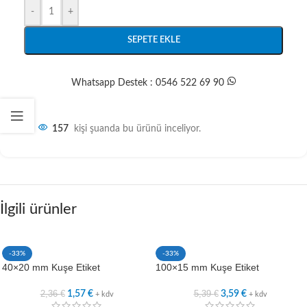
-
+
SEPETE EKLE
Whatsapp Destek : 0546 522 69 90
157
kişi şuanda bu ürünü inceliyor.
İlgili ürünler
-33%
-33%
40×20 mm Kuşe Etiket
100×15 mm Kuşe Etiket
2,36
€
5,39
€
1,57
€
3,59
€
+ kdv
+ kdv