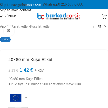
Whatsapp
0 216 599 0 000
GIRIŞ / KAYIT
Skip to navigation
Skip to main content
ÜRÜNLER
Ana Sayfa
/
Etiketler
/
Kuşe Etiketler
Click to enlarge
-33%
40×80 mm Kuşe Etiket
1,42
€
+ kdv
2,13
€
40×80 mm Kuşe Etiket
1 rulo fiyatıdır. Ruloda 500 adet etiket mevcuttur.