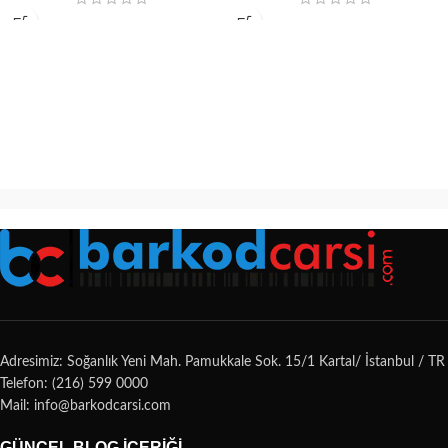
Adresimiz: Soğanlık Yeni Mah. Pamukkale Sok. 15/1 Kartal/ İstanbul / TR
Telefon: (216) 599 0000
Mail: info@barkodcarsi.com
GÜNCEL BLOG İÇERIĞI