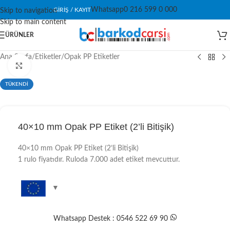
Whatsapp
0 216 599 0 000
GIRIŞ / KAYIT
Skip to navigation
Skip to main content
ÜRÜNLER
Ana Sayfa
/
Etiketler
/
Opak PP Etiketler
Click to enlarge
TÜKENDİ
40×10 mm Opak PP Etiket (2’li Bitişik)
40×10 mm Opak PP Etiket (2’li Bitişik)
1 rulo fiyatıdır. Ruloda 7.000 adet etiket mevcuttur.
Whatsapp Destek : 0546 522 69 90