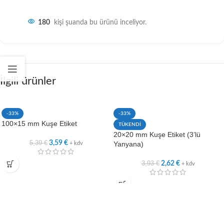
180
kişi şuanda bu ürünü inceliyor.
İlgili ürünler
-33%
-33%
100×15 mm Kuşe Etiket
TÜKENDİ
20×20 mm Kuşe Etiket (3’lü
5,39
€
3,59
€
Yanyana)
+ kdv
3,93
€
2,62
€
+ kdv