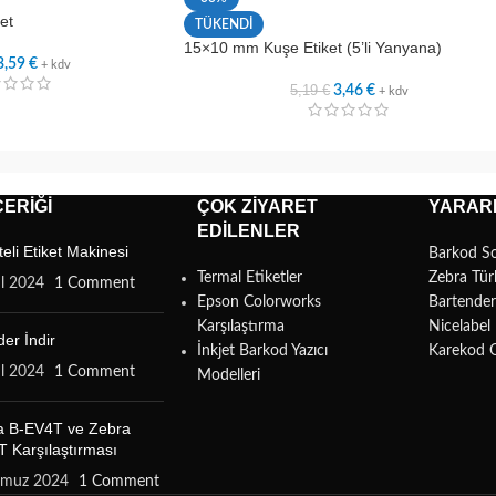
et
TÜKENDİ
15×10 mm Kuşe Etiket (5’li Yanyana)
3,59
€
+ kdv
5,19
€
3,46
€
+ kdv
ERIĞI
ÇOK ZIYARET
YARARL
EDILENLER
teli Etiket Makinesi
Barkod S
Termal Etiketler
Zebra Tür
ül 2024
1 Comment
Epson Colorworks
Bartende
Karşılaştırma
Nicelabe
er İndir
İnkjet Barkod Yazıcı
Karekod 
ül 2024
1 Comment
Modelleri
a B-EV4T ve Zebra
 Karşılaştırması
mmuz 2024
1 Comment