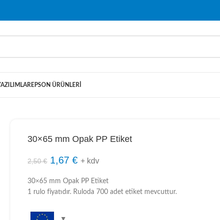
YAZILIMLAR
EPSON ÜRÜNLERI
30×65 mm Opak PP Etiket
1,67
€
+ kdv
2,50
€
30×65 mm Opak PP Etiket
1 rulo fiyatıdır. Ruloda 700 adet etiket mevcuttur.