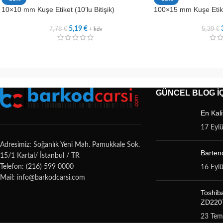
10×10 mm Kuşe Etiket (10’lu Bitişik)
100×15 mm Kuşe Etik
7,78
€
5,39
€
5,19
€
+ kdv
GÜNCEL BLOG İÇ
En Kali
17 Eyl
Adresimiz: Soğanlık Yeni Mah. Pamukkale Sok.
Bartend
15/1 Kartal/ İstanbul / TR
Telefon: (216) 599 0000
16 Eyl
Mail: info@barkodcarsi.com
Toshib
ZD220T
23 Te