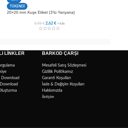
30×10 mm Kuşe Et
TÜKENDİ
20×20 mm Kuşe Etiket (3’lü Yanyana)
1,8
3,93
€
2,62
€
+ kdv
I LINKLER
BARKOD ÇARŞI
orgulama
Mesafeli Satış Sözleşmesi
kiye
Gizlilik Politikamız
r Download
Garanti Koşulları
l Download
İade & Değişim Koşulları
Oluşturma
Hakkımızda
İletişim