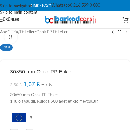
Whatsapp
0 216 599 0 000
GIRIŞ / KAYIT
Skip to navigation
Skip to main content
ÜRÜNLER
Ana Sayfa
/
Etiketler
/
Opak PP Etiketler
Click to enlarge
-33%
30×50 mm Opak PP Etiket
1,67
€
+ kdv
2,50
€
30×50 mm Opak PP Etiket
1 rulo fiyatıdır. Ruloda 900 adet etiket mevcuttur.