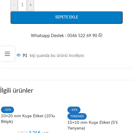
-
+
SEPETE EKLE
Whatsapp Destek : 0546 522 69 90
91
kişi şuanda bu ürünü inceliyor.
İlgili ürünler
-33%
-33%
10×20 mm Kuşe Etiket (10’lu
TÜKENDİ
Bitişik)
15×10 mm Kuşe Etiket (5’li
Yanyana)
7,87
€