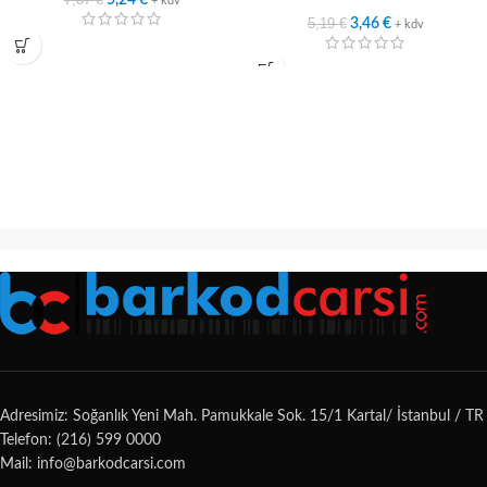
5,24
€
+ kdv
5,19
€
3,46
€
+ kdv
Adresimiz: Soğanlık Yeni Mah. Pamukkale Sok. 15/1 Kartal/ İstanbul / TR
Telefon: (216) 599 0000
Mail: info@barkodcarsi.com