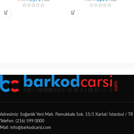
5,19
€
5,24
€
+ kdv
+ kdv
Adresimiz: Soğanlık Yeni Mah. Pamukkale Sok. 15/1 Kartal/ İstanbul / TR
Telefon: (216) 599 0000
Mail: info@barkodcarsi.com