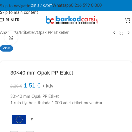
Whatsapp
0 216 599 0 000
GIRIŞ / KAYIT
Skip to navigation
Skip to main content
ÜRÜNLER
Ana Sayfa
/
Etiketler
/
Opak PP Etiketler
Click to enlarge
-33%
30×40 mm Opak PP Etiket
1,51
€
+ kdv
2,26
€
30×40 mm Opak PP Etiket
1 rulo fiyatıdır. Ruloda 1.000 adet etiket mevcuttur.