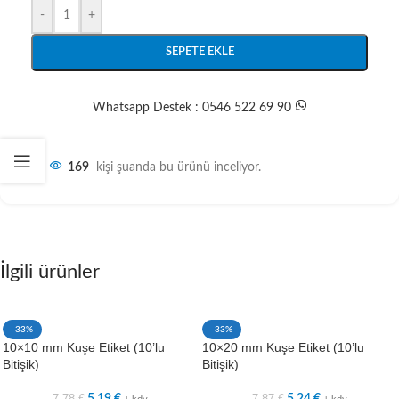
-
+
SEPETE EKLE
Whatsapp Destek : 0546 522 69 90
169
kişi şuanda bu ürünü inceliyor.
İlgili ürünler
-33%
-33%
10×10 mm Kuşe Etiket (10’lu
10×20 mm Kuşe Etiket (10’lu
Bitişik)
Bitişik)
7,78
€
7,87
€