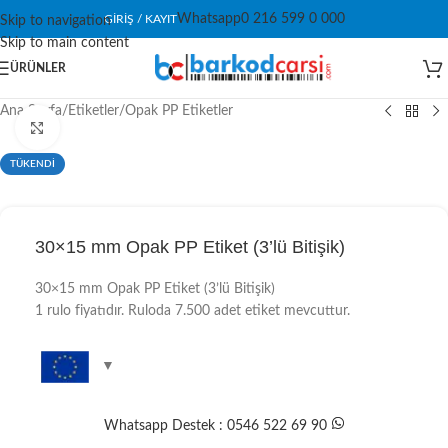
Whatsapp
0 216 599 0 000
GIRIŞ / KAYIT
Skip to navigation
Skip to main content
ÜRÜNLER
Ana Sayfa
/
Etiketler
/
Opak PP Etiketler
Click to enlarge
TÜKENDİ
30×15 mm Opak PP Etiket (3’lü Bitişik)
30×15 mm Opak PP Etiket (3’lü Bitişik)
1 rulo fiyatıdır. Ruloda 7.500 adet etiket mevcuttur.
Whatsapp Destek : 0546 522 69 90