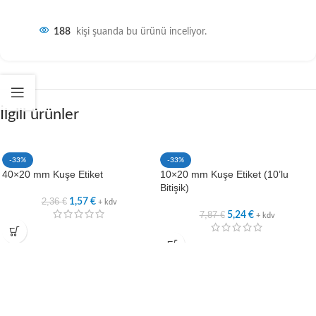
188
kişi şuanda bu ürünü inceliyor.
İlgili ürünler
-33%
-33%
40×20 mm Kuşe Etiket
10×20 mm Kuşe Etiket (10’lu
Bitişik)
2,36
€
1,57
€
+ kdv
7,87
€
5,24
€
+ kdv