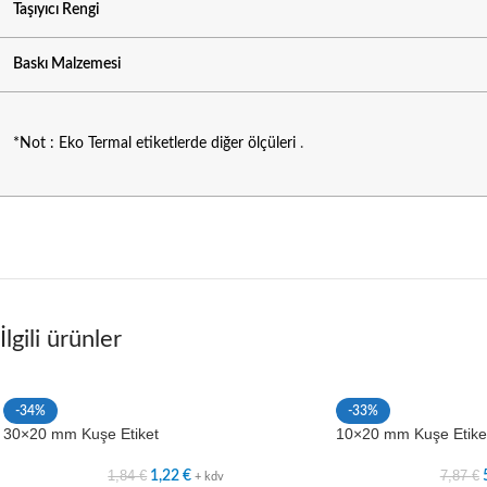
Taşıyıcı Rengi
Baskı Malzemesi
*Not : Eko Termal etiketlerde diğer ölçüleri
.
İlgili ürünler
-34%
-33%
30×20 mm Kuşe Etiket
10×20 mm Kuşe Etiket (
1,84
€
7,87
€
1,22
€
+ kdv