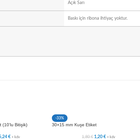
Açık Sarı
Baskı için ribona ihtiyaç yoktur.
-33%
10’lu Bitişik)
30×15 mm Kuşe Etiket
1,80
€
5,24
€
1,20
€
+ kdv
+ kdv