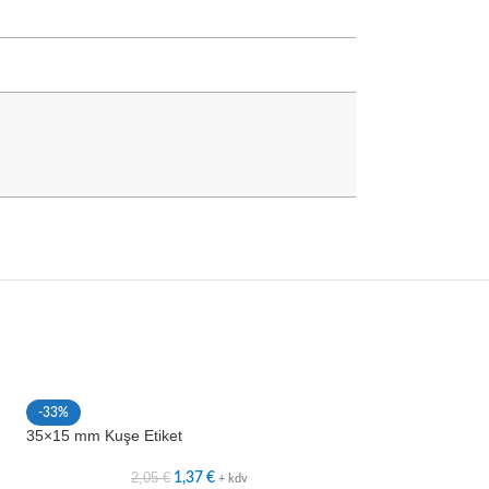
-33%
-33%
35×15 mm Kuşe Etiket
40×15 mm Kuşe Et
2,05
€
2,3
1,37
€
+ kdv