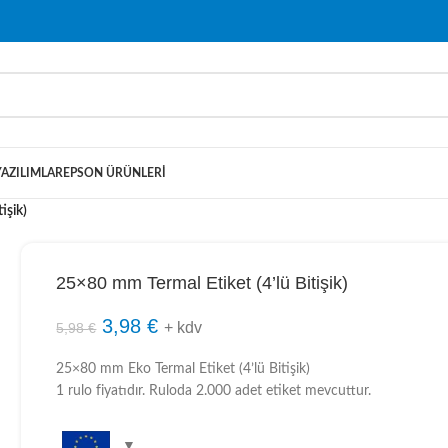
YAZILIMLAR
EPSON ÜRÜNLERI
işik)
25×80 mm Termal Etiket (4’lü Bitişik)
3,98
€
+ kdv
5,98
€
25×80 mm Eko Termal Etiket (4’lü Bitişik)
1 rulo fiyatıdır. Ruloda 2.000 adet etiket mevcuttur.