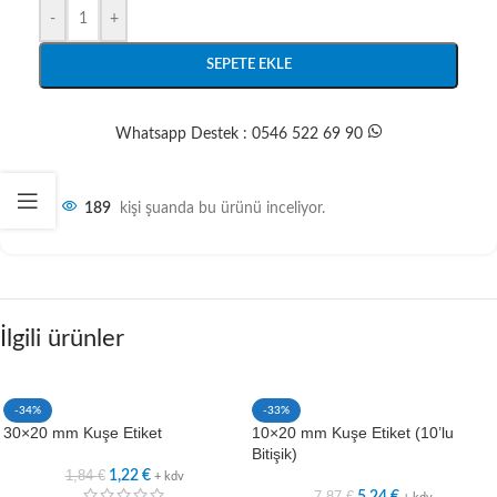
-
+
SEPETE EKLE
Whatsapp Destek : 0546 522 69 90
189
kişi şuanda bu ürünü inceliyor.
İlgili ürünler
-34%
-33%
30×20 mm Kuşe Etiket
10×20 mm Kuşe Etiket (10’lu
Bitişik)
1,84
€
1,22
€
+ kdv
7,87
€