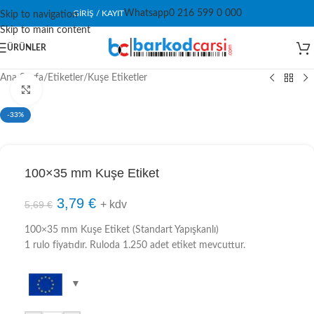
Whatsapp
0 216 599 0 000
GIRIŞ / KAYIT
Skip to navigation
Skip to main content
ÜRÜNLER
Ana Sayfa
/
Etiketler
/
Kuşe Etiketler
Click to enlarge
-33%
100×35 mm Kuşe Etiket
3,79
€
+ kdv
5,69
€
100×35 mm Kuşe Etiket (Standart Yapışkanlı)
1 rulo fiyatıdır. Ruloda 1.250 adet etiket mevcuttur.