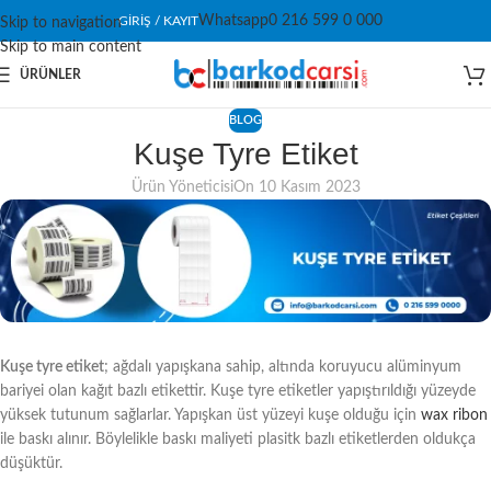
Whatsapp
0 216 599 0 000
GIRIŞ / KAYIT
Skip to navigation
Skip to main content
ÜRÜNLER
BLOG
Kuşe Tyre Etiket
Ürün Yöneticisi
On 10 Kasım 2023
Kuşe tyre etiket
; ağdalı yapışkana sahip, altında koruyucu alüminyum
bariyei olan kağıt bazlı etikettir. Kuşe tyre etiketler yapıştırıldığı yüzeyde
yüksek tutunum sağlarlar. Yapışkan üst yüzeyi kuşe olduğu için
wax ribon
ile baskı alınır. Böylelikle baskı maliyeti plasitk bazlı etiketlerden oldukça
düşüktür.