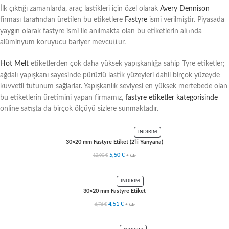
İlk çıktığı zamanlarda, araç lastikleri için özel olarak
Avery Dennison
firması tarafından üretilen bu etiketlere
Fastyre
ismi verilmiştir. Piyasada
yaygın olarak fastyre ismi ile anılmakta olan bu etiketlerin altında
alüminyum koruyucu bariyer mevcuttur.
Hot Melt
etiketlerden çok daha yüksek yapışkanlığa sahip Tyre etiketler;
ağdalı yapışkanı sayesinde pürüzlü lastik yüzeyleri dahil birçok yüzeyde
kuvvetli tutunum sağlarlar. Yapışkanlık seviyesi en yüksek mertebede olan
bu etiketlerin üretimini yapan firmamız,
fastyre etiketler kategorisinde
online satışta da birçok ölçüyü sizlere sunmaktadır.
İNDIRIM
30×20 mm Fastyre Etiket (2’li Yanyana)
12,00
€
5,50
€
+ kdv
İNDIRIM
30×20 mm Fastyre Etiket
6,76
€
4,51
€
+ kdv