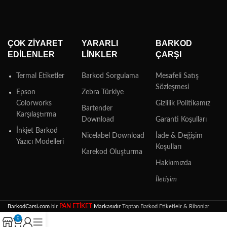
ÇOK ZIYARET
YARARLI
BARKOD
EDILENLER
LINKLER
ÇARŞI
Termal Etiketler
Barkod Sorgulama
Mesafeli Satış
Sözleşmesi
Epson
Zebra Türkiye
Colorworks
Gizlilik Politikamız
Bartender
Karşılaştırma
Download
Garanti Koşulları
İnkjet Barkod
Nicelabel Download
İade & Değişim
Yazıcı Modelleri
Koşulları
Karekod Oluşturma
Hakkımızda
İletişim
PAN ETİKET
BarkodCarsi.com
bir
Markasıdır
Toptan Barkod Etiketleir & Ribonlar
0