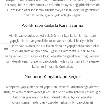
Nonperm yapışkanların en büyük avantajı, kullanıldıkları yüzeylerde
herhangi bir iz bırakmaması ve etiketin kolayca değiştirilebilmesidir.
Bu özellikler, özellikle kiralık ürünler veya sık sık değişim gerektiren
fiyat etiketleri için büyük kolaylık sağlar.
Akrilik Yapışkanlarla Karşılaştırma
Akrilik yapışkanlar, etiket sektöründe sıkça kullanılan standart
yapışkanlardır ve genellikle kalıcı yapışma özellikleriyle bilinir.
Nonperm yapışkanlar ise akrilikten daha az yapışkanlığa sahip olup,
geçici kullanımlar için daha uygun bir alternatif sunar. Akrilik
yapışkanlar, uzun süreli ve kalıcı etiketleme gerektiren uygulamalar
için idealdirken, nonperm yapışkanlar kolay çıkarılabilirlik ve esnek
kullanım imkanı ile öne çıkar.
Nonperm Yapışkanların Seçimi
Nonperm yapışkan seçimi yaparken, etiketin kullanılacağı yüzeyin
türü, etiketin maruz kalacağı koşullar ve etiketin gereklilik süresi gibi
faktörler göz önünde bulundurulmalıdır. Ayrıca, etiketin
çıkarılmasının ardından yüzeyde herhangi bir yapışkan izi