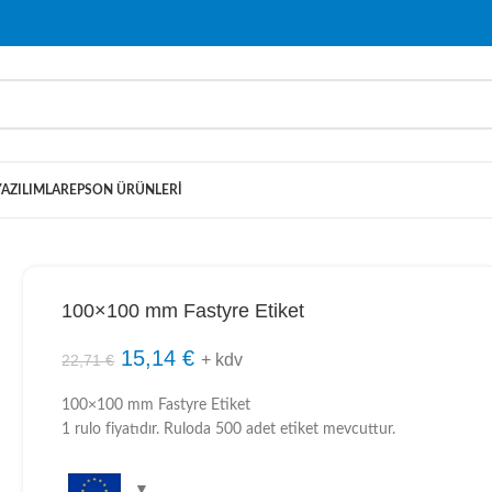
YAZILIMLAR
EPSON ÜRÜNLERI
100×100 mm Fastyre Etiket
15,14
€
+ kdv
22,71
€
100×100 mm Fastyre Etiket
1 rulo fiyatıdır. Ruloda 500 adet etiket mevcuttur.