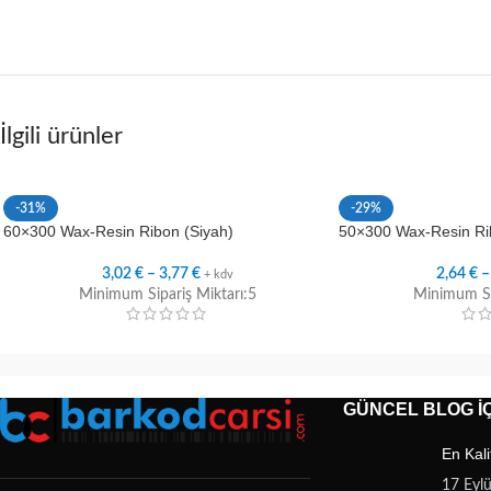
İlgili ürünler
-31%
-29%
60×300 Wax-Resin Ribon (Siyah)
50×300 Wax-Resin Ri
3,02
€
–
3,77
€
2,64
€
+ kdv
Minimum Sipariş Miktarı:5
Minimum Si
GÜNCEL BLOG İÇ
En Kali
17 Eyl