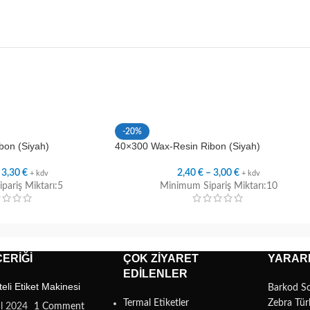
-20%
bon (Siyah)
40×300 Wax-Resin Ribon (Siyah)
–
3,30
€
2,40
€
–
3,00
€
+ kdv
+ kdv
pariş Miktarı:5
Minimum Sipariş Miktarı:10
ERIĞI
ÇOK ZIYARET
YARARL
EDILENLER
teli Etiket Makinesi
Barkod S
Termal Etiketler
Zebra Tür
ül 2024
1 Comment