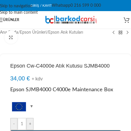
Whatsapp
0 216 599 0 000
GIRIŞ / KAYIT
Skip to navigation
Skip to main content
ÜRÜNLER
Ana Sayfa
/
Epson Ürünleri
/
Epson Atık Kutuları
Click to enlarge
Epson Cw-C4000e Atık Kutusu SJMB4000
34,00
€
+ kdv
Epson SJMB4000 C4000e Maintenance Box
-
+