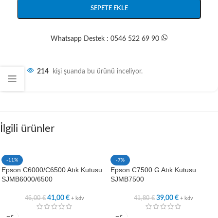
SEPETE EKLE
Whatsapp Destek : 0546 522 69 90
214
kişi şuanda bu ürünü inceliyor.
İlgili ürünler
-11%
-7%
Epson C6000/C6500 Atık Kutusu
Epson C7500 G Atık Kutusu
SJMB6000/6500
SJMB7500
46,00
€
41,80
€
41,00
€
39,00
€
+ kdv
+ kdv