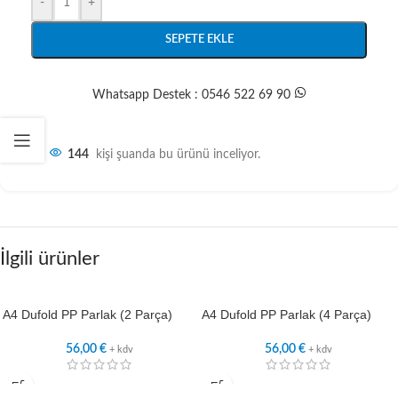
-
+
SEPETE EKLE
Whatsapp Destek : 0546 522 69 90
144
kişi şuanda bu ürünü inceliyor.
İlgili ürünler
A4 Dufold PP Parlak (2 Parça)
A4 Dufold PP Parlak (4 Parça)
56,00
€
56,00
€
+ kdv
+ kdv