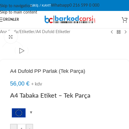
Whatsapp
0 216 599 0 000
GIRIŞ / KAYIT
Skip to navigation
Skip to main content
ÜRÜNLER
Ana Sayfa
/
Etiketler
/
A4 Dufold Etiketler
Click to enlarge
A4 Dufold PP Parlak (Tek Parça)
56,00
€
+ kdv
A4 Tabaka Etiket – Tek Parça