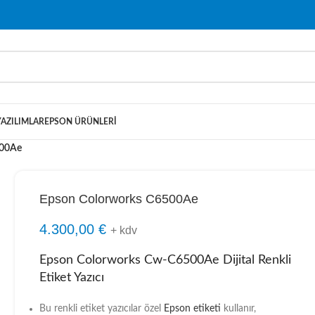
YAZILIMLAR
EPSON ÜRÜNLERI
500Ae
Epson Colorworks C6500Ae
4.300,00
€
+ kdv
Epson Colorworks Cw-C6500Ae Dijital Renkli
Etiket Yazıcı
Bu renkli etiket yazıcılar özel
Epson etiketi
kullanır,