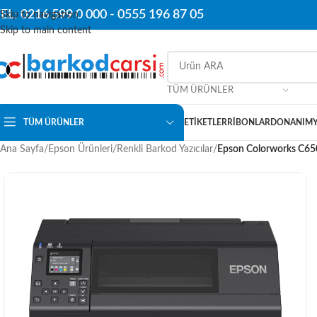
EL: 0216 599 0 000 -
0555 196 87 05
Skip to navigation
Skip to main content
TÜM ÜRÜNLER
TÜM ÜRÜNLER
ETIKETLER
RIBONLAR
DONANIM
Ana Sayfa
/
Epson Ürünleri
/
Renkli Barkod Yazıcılar
/
Epson Colorworks C6