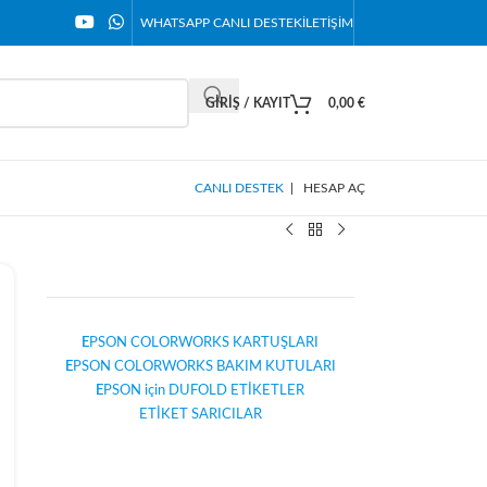
WHATSAPP CANLI DESTEK
İLETIŞIM
GIRIŞ / KAYIT
0,00
€
CANLI DESTEK
|
HESAP AÇ
E
PSON COLORWORKS KARTUŞLARI
E
PSON COLORWORKS BAKIM KUTULARI
E
PSON için DUFOLD ETİKETLER
ETİKET SARICILAR