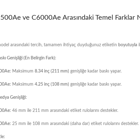
500Ae ve C6000Ae Arasındaki Temel Farklar N
model arasındaki tercih, tamamen ihtiyaç duyduğunuz etiketin
boyutuyla
il
skı Genişliği (En Belirgin Fark):
00Ae:
Maksimum
8.34 inç (211 mm)
genişliğe kadar baskı yapar.
00Ae:
Maksimum
4.25 inç (108 mm)
genişliğe kadar baskı yapar.
edya Genişliği:
00Ae:
46 mm ile 211 mm arasındaki etiket rulolarını destekler.
00Ae:
25 mm ile 108 mm arasındaki (daha dar) etiket rulolarını destekler.
le: