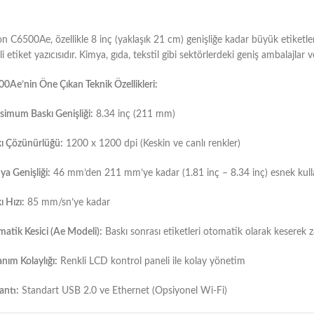
n C6500Ae, özellikle 8 inç (yaklaşık 21 cm) genişliğe kadar büyük etiketler
i etiket yazıcısıdır. Kimya, gıda, tekstil gibi sektörlerdeki geniş ambalajlar ve 
0Ae’nin Öne Çıkan Teknik Özellikleri:
imum Baskı Genişliği:
8.34 inç (211 mm)
ı Çözünürlüğü:
1200 x 1200 dpi (Keskin ve canlı renkler)
a Genişliği:
46 mm’den 211 mm’ye kadar (1.81 inç – 8.34 inç) esnek kul
ı Hızı:
85 mm/sn’ye kadar
atik Kesici (Ae Modeli):
Baskı sonrası etiketleri otomatik olarak keserek 
anım Kolaylığı:
Renkli LCD kontrol paneli ile kolay yönetim
antı:
Standart USB 2.0 ve Ethernet (Opsiyonel Wi-Fi)