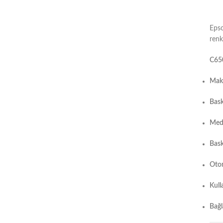
Epso
renkl
C650
Maks
Bask
Medy
Bask
Otom
Kull
Bağl