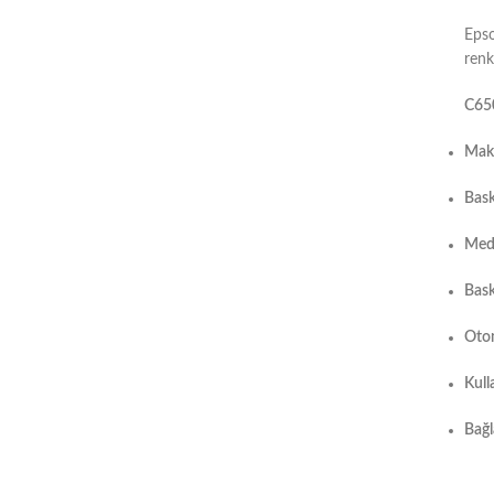
Epso
renkl
C650
Maks
Bask
Medy
Bask
Otom
Kull
Bağl