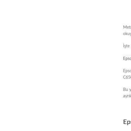
Metn
okuy
İşte
Epso
Epso
C650
Bu y
ayrı
Ep