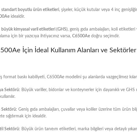
r
standart boyutlu ürün etiketleri
, şişeler, küçük kutular veya 4 inç genişliği
00Ae
idealdir.
r
büyük kimyasal varil etiketleri (GHS)
, geniş gıda ambalajları, koli etiketle
lama için bir yazıcıya ihtiyacınız varsa,
C6500Ae
doğru seçimdir.
500Ae İçin İdeal Kullanım Alanları ve Sektörler
ş format baskı kabiliyeti, C6500Ae modelini şu alanlarda vazgeçilmez kılar
a Sektörü:
Büyük variller, bidonlar ve konteynerler için dayanıklı ve GHS
kullanılır.
 Sektörü:
Geniş gıda ambalajları, çuvallar veya koliler üzerine tüm ürün bilgil
ete sığdırmak için idealdir.
til Sektörü:
Büyük ürün tanıtım etiketleri, marka bilgileri veya detaylı yıkama