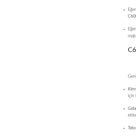
Eğe
C60
Eğe
uygu
C6
Geni
Kimy
için 
Gıda
etik
Teks