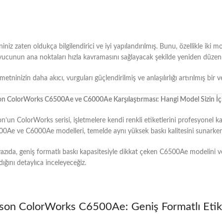
iniz zaten oldukça bilgilendirici ve iyi yapılandırılmış. Bunu, özellikle iki 
ucunun ana noktaları hızla kavramasını sağlayacak şekilde yeniden düzenle
 metninizin daha akıcı, vurguları güçlendirilmiş ve anlaşılırlığı artırılmış bir 
n ColorWorks C6500Ae ve C6000Ae Karşılaştırması: Hangi Model Sizin İç
n’un ColorWorks serisi, işletmelere kendi renkli etiketlerini profesyonel 
0Ae ve C6000Ae modelleri, temelde aynı yüksek baskı kalitesini sunarken, 
azıda, geniş formatlı baskı kapasitesiyle dikkat çeken C6500Ae modelini v
ldığını detaylıca inceleyeceğiz.
son ColorWorks C6500Ae: Geniş Formatlı Eti