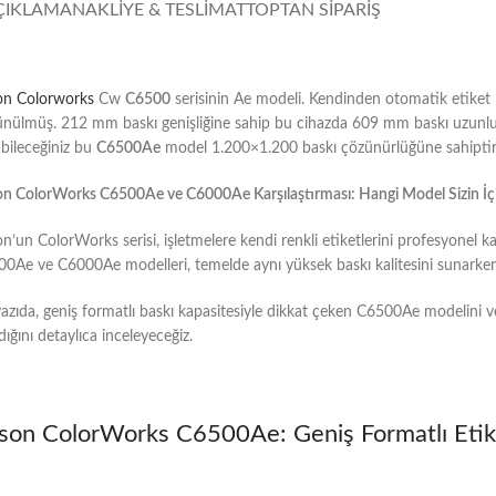
ÇIKLAMA
NAKLIYE & TESLIMAT
TOPTAN SIPARIŞ
on Colorworks
Cw
C6500
serisinin Ae modeli. Kendinden otomatik etiket k
nülmüş. 212 mm baskı genişliğine sahip bu cihazda 609 mm baskı uzunluğu
bileceğiniz bu
C6500Ae
model 1.200×1.200 baskı çözünürlüğüne sahiptir
n ColorWorks C6500Ae ve C6000Ae Karşılaştırması: Hangi Model Sizin İç
n’un ColorWorks serisi, işletmelere kendi renkli etiketlerini profesyonel 
0Ae ve C6000Ae modelleri, temelde aynı yüksek baskı kalitesini sunarken, 
azıda, geniş formatlı baskı kapasitesiyle dikkat çeken C6500Ae modelini v
ldığını detaylıca inceleyeceğiz.
son ColorWorks C6500Ae: Geniş Formatlı Eti