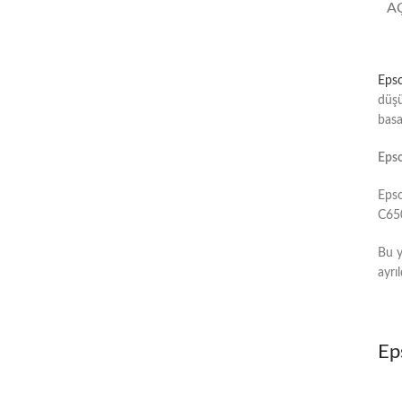
A
Eps
düşü
basa
Epso
Epso
C650
Bu y
ayrı
Ep