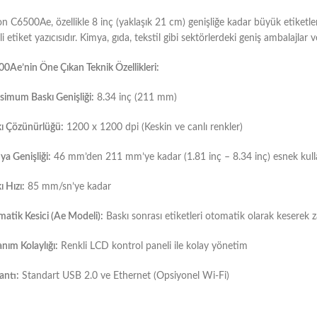
n C6500Ae, özellikle 8 inç (yaklaşık 21 cm) genişliğe kadar büyük etiketler
i etiket yazıcısıdır. Kimya, gıda, tekstil gibi sektörlerdeki geniş ambalajlar ve 
0Ae’nin Öne Çıkan Teknik Özellikleri:
imum Baskı Genişliği:
8.34 inç (211 mm)
ı Çözünürlüğü:
1200 x 1200 dpi (Keskin ve canlı renkler)
a Genişliği:
46 mm’den 211 mm’ye kadar (1.81 inç – 8.34 inç) esnek kul
ı Hızı:
85 mm/sn’ye kadar
atik Kesici (Ae Modeli):
Baskı sonrası etiketleri otomatik olarak keserek 
anım Kolaylığı:
Renkli LCD kontrol paneli ile kolay yönetim
antı:
Standart USB 2.0 ve Ethernet (Opsiyonel Wi-Fi)