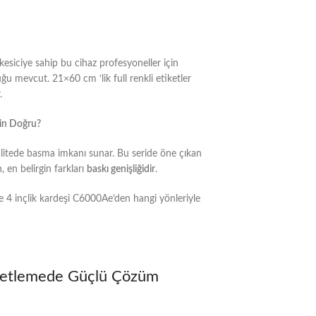
esiciye sahip bu cihaz profesyoneller için
 mevcut. 21×60 cm ‘lik full renkli etiketler
.
in Doğru?
kalitede basma imkanı sunar. Bu seride öne çıkan
en belirgin farkları
baskı genişliğidir
.
e 4 inçlik kardeşi C6000Ae’den hangi yönleriyle
ketlemede Güçlü Çözüm