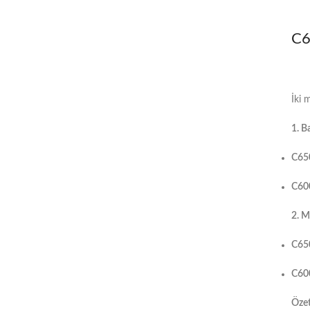
C6
İki 
1. Ba
C65
C60
2. M
C65
C60
Özet