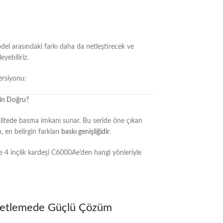
model arasındaki farkı daha da netleştirecek ve
yebiliriz.
versiyonu:
in Doğru?
kalitede basma imkanı sunar. Bu seride öne çıkan
en belirgin farkları
baskı genişliğidir
.
e 4 inçlik kardeşi C6000Ae’den hangi yönleriyle
ketlemede Güçlü Çözüm