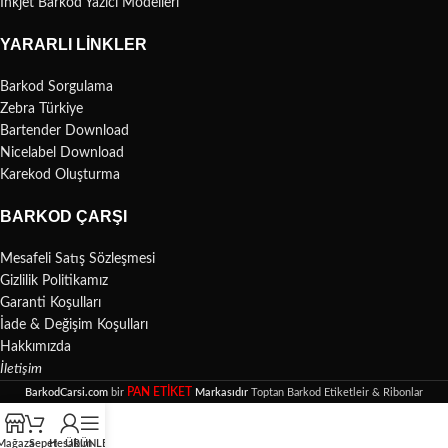
İnkjet Barkod Yazıcı Modelleri
YARARLI LINKLER
Barkod Sorgulama
Zebra Türkiye
Bartender Download
Nicelabel Download
Karekod Oluşturma
BARKOD ÇARŞI
Mesafeli Satış Sözleşmesi
Gizlilik Politikamız
Garanti Koşulları
İade & Değişim Koşulları
Hakkımızda
İletişim
PAN ETİKET
BarkodCarsi.com
bir
Markasıdır
Toptan Barkod Etiketleir & Ribonlar
Mağaza
Sepet
Hesabım
ÜRÜNLER