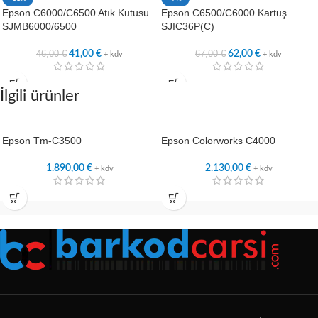
Epson C6000/C6500 Atık Kutusu
Epson C6500/C6000 Kartuş
SJMB6000/6500
SJIC36P(C)
46,00
€
67,00
€
41,00
€
62,00
€
+ kdv
+ kdv
İlgili ürünler
Epson Tm-C3500
Epson Colorworks C4000
1.890,00
€
2.130,00
€
+ kdv
+ kdv