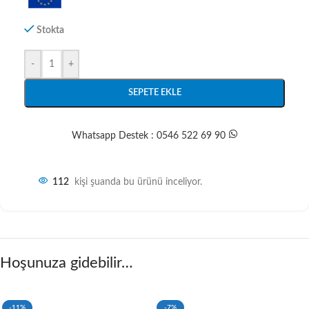
Stokta
-
+
SEPETE EKLE
Whatsapp Destek : 0546 522 69 90
112
kişi şuanda bu ürünü inceliyor.
Hoşunuza gidebilir…
-11%
-7%