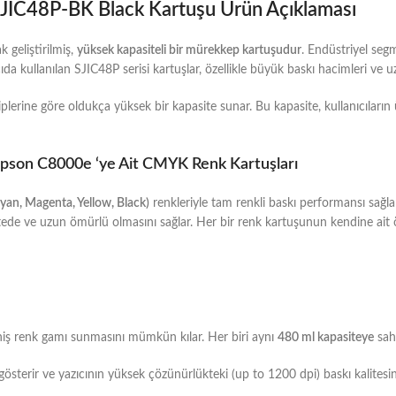
JIC48P-BK Black Kartuşu Ürün Açıklaması
 geliştirilmiş,
yüksek kapasiteli bir mürekkep kartuşudur
. Endüstriyel seg
ıcıda kullanılan SJIC48P serisi kartuşlar, özellikle büyük baskı hacimleri ve u
plerine göre oldukça yüksek bir kapasite sunar. Bu kapasite, kullanıcıların 
pson C8000e ‘ye Ait CMYK Renk Kartuşları
an, Magenta, Yellow, Black)
renkleriyle tam renkli baskı performansı sağl
itede ve uzun ömürlü olmasını sağlar. Her bir renk kartuşunun kendine ait
iş renk gamı sunmasını mümkün kılar. Her biri aynı
480 ml kapasiteye
sahi
terir ve yazıcının yüksek çözünürlükteki (up to 1200 dpi) baskı kalitesini