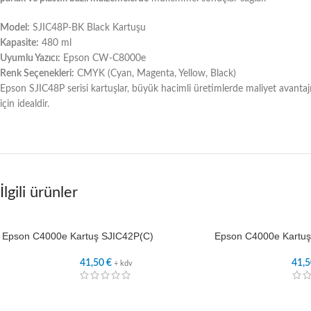
Model:
SJIC48P-BK Black Kartuşu
Kapasite:
480 ml
Uyumlu Yazıcı:
Epson CW-C8000e
Renk Seçenekleri:
CMYK (Cyan, Magenta, Yellow, Black)
Epson SJIC48P serisi kartuşlar, büyük hacimli üretimlerde maliyet avantaj
için idealdir.
İlgili ürünler
Epson C4000e Kartuş SJIC42P(C)
Epson C4000e Kartuş
41,50
€
41,
+ kdv