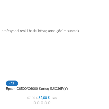
, profesyonel renkli baskı ihtiyaçlarına çözüm sunmak
Epson C8000e Kar
-7%
Epson C6500/C6000 Kartuş SJIC36P(Y)
2
67,00
€
62,00
€
+ kdv