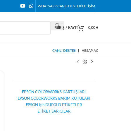
WHATSAPP CANLI DESTEK
İLETIŞIM
GIRIŞ / KAYIT
0,00
€
CANLI DESTEK
|
HESAP AÇ
E
PSON COLORWORKS KARTUŞLARI
E
PSON COLORWORKS BAKIM KUTULARI
E
PSON için DUFOLD ETİKETLER
ETİKET SARICILAR