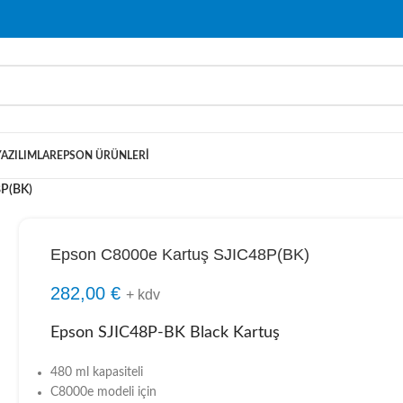
YAZILIMLAR
EPSON ÜRÜNLERI
8P(BK)
Epson C8000e Kartuş SJIC48P(BK)
282,00
€
+ kdv
Epson SJIC48P-BK Black Kartuş
480 ml kapasiteli
C8000e modeli için