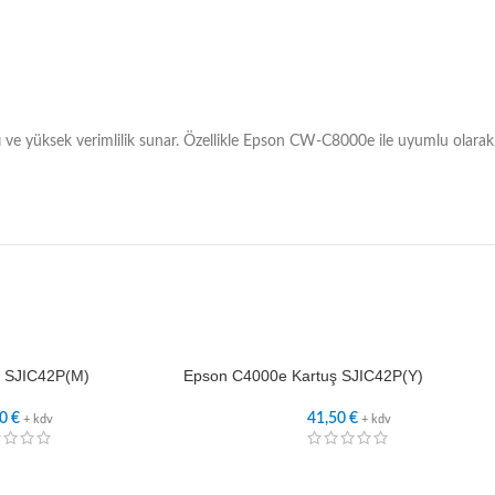
ı ve yüksek verimlilik sunar. Özellikle Epson CW-C8000e ile uyumlu olarak
 SJIC42P(M)
Epson C4000e Kartuş SJIC42P(Y)
50
€
41,50
€
+ kdv
+ kdv