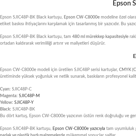
Epson S
Epson SJIC48P-BK Black kartuşu,
Epson CW-C8000e
modeline özel olarak
etiket baskısı ihtiyaçlarını karşılamak için tasarlanmış bir yazıcıdır. Bu yaz
Epson SJIC48P-BK Black kartuşu, tam
480 ml mürekkep kapasitesiyle
raki
ortadan kaldırarak verimliliği artırır ve maliyetleri düşürür.
E
Epson CW-C8000e modeli için üretilen SJIC48P serisi kartuşlar,
CMYK (Cy
üretiminde yüksek yoğunluk ve netlik sunarak, baskıların profesyonel kal
Cyan:
SJIC48P-C
Magenta:
SJIC48P-M
Yellow:
SJIC48P-Y
Black:
SJIC48P-BK
Bu dört kartuş, Epson CW-C8000e yazıcının üstün renk doğruluğu ve gen
Epson SJIC48P-BK kartuşu,
Epson CW-C8000e yazıcıyla
tam uyumluluk gös
parlak ve plastik bazlı malzemelerde
mükemmel sonuçlar sağlar.