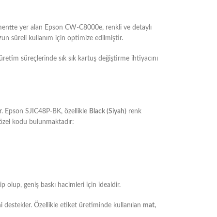
mentte yer alan Epson CW-C8000e, renkli ve detaylı
zun süreli kullanım için optimize edilmiştir.
üretim süreçlerinde sık sık kartuş değiştirme ihtiyacını
ar. Epson SJIC48P-BK, özellikle
Black (Siyah)
renk
 özel kodu bulunmaktadır:
p olup, geniş baskı hacimleri için idealdir.
 destekler. Özellikle etiket üretiminde kullanılan
mat,