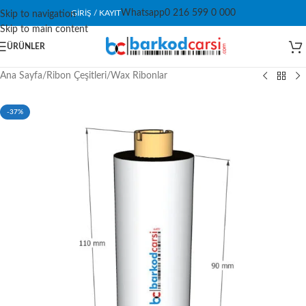
Whatsapp
0 216 599 0 000
GIRIŞ / KAYIT
Skip to navigation
Skip to main content
ÜRÜNLER
Ana Sayfa
/
Ribon Çeşitleri
/
Wax Ribonlar
-37%