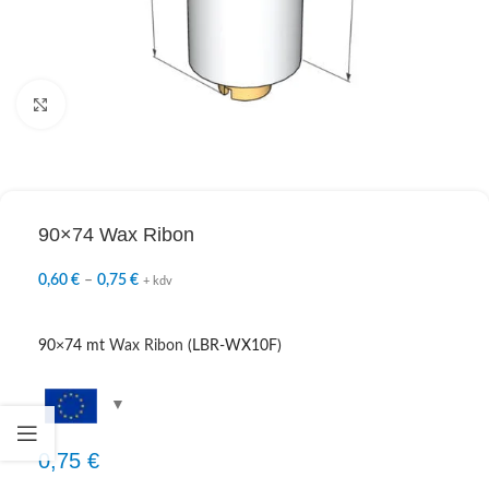
Click to enlarge
90×74 Wax Ribon
0,60
€
–
0,75
€
+ kdv
90×74 mt
Wax Ribon
(LBR-WX10F)
0,75
€