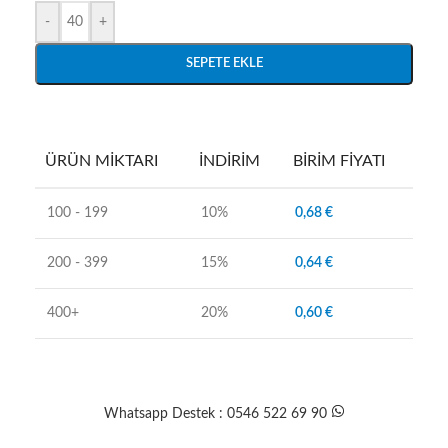
-
+
SEPETE EKLE
ÜRÜN MIKTARI
İNDIRIM
BIRIM FIYATI
100 - 199
10%
0,68
€
200 - 399
15%
0,64
€
400+
20%
0,60
€
Whatsapp Destek : 0546 522 69 90