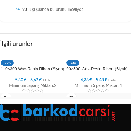
90
kişi şuanda bu ürünü inceliyor.
İlgili ürünler
-32%
-32%
110×300 Wax-Resin Ribon (Siyah)
90×300 Wax-Resin Ribon (Siyah)
5,30
€
–
6,62
€
4,38
€
–
5,48
€
+ kdv
+ kdv
Minimum Sipariş Miktarı:2
Minimum Sipariş Miktarı:4