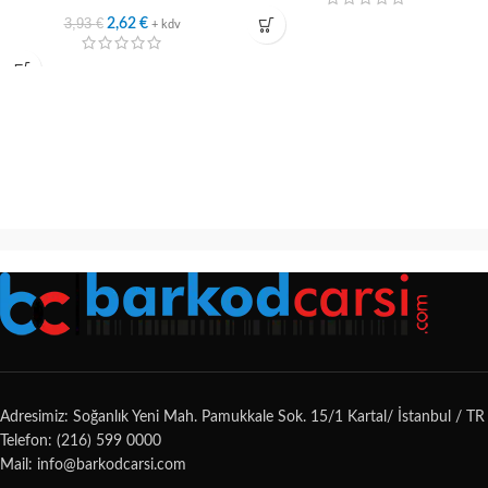
3,93
€
2,62
€
+ kdv
Adresimiz: Soğanlık Yeni Mah. Pamukkale Sok. 15/1 Kartal/ İstanbul / TR
Telefon: (216) 599 0000
Mail: info@barkodcarsi.com