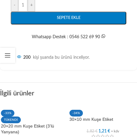
-
+
SEPETE EKLE
Whatsapp Destek : 0546 522 69 90
200
kişi şuanda bu ürünü inceliyor.
İlgili ürünler
-33%
-34%
30×10 mm Kuşe Etiket
TÜKENDİ
20×20 mm Kuşe Etiket (3’lü
1,82
€
1,21
€
Yanyana)
+ kdv