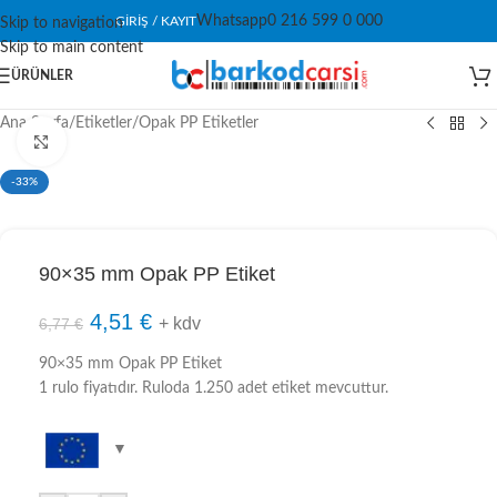
Whatsapp
0 216 599 0 000
GIRIŞ / KAYIT
Skip to navigation
Skip to main content
ÜRÜNLER
Ana Sayfa
/
Etiketler
/
Opak PP Etiketler
Click to enlarge
-33%
90×35 mm Opak PP Etiket
4,51
€
+ kdv
6,77
€
90×35 mm Opak PP Etiket
1 rulo fiyatıdır. Ruloda 1.250 adet etiket mevcuttur.