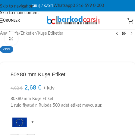
Whatsapp
0 216 599 0 000
GIRIŞ / KAYIT
Skip to navigation
Skip to main content
ÜRÜNLER
Ana Sayfa
/
Etiketler
/
Kuşe Etiketler
Click to enlarge
-33%
80×80 mm Kuşe Etiket
2,68
€
+ kdv
4,02
€
80×80 mm Kuşe Etiket
1 rulo fiyatıdır. Ruloda 500 adet etiket mevcuttur.