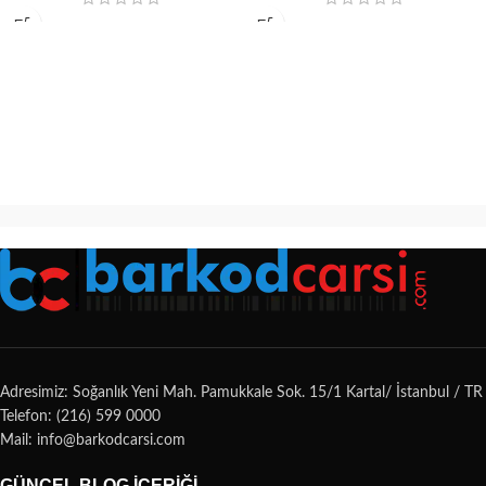
Adresimiz: Soğanlık Yeni Mah. Pamukkale Sok. 15/1 Kartal/ İstanbul / TR
Telefon: (216) 599 0000
Mail: info@barkodcarsi.com
GÜNCEL BLOG İÇERIĞI