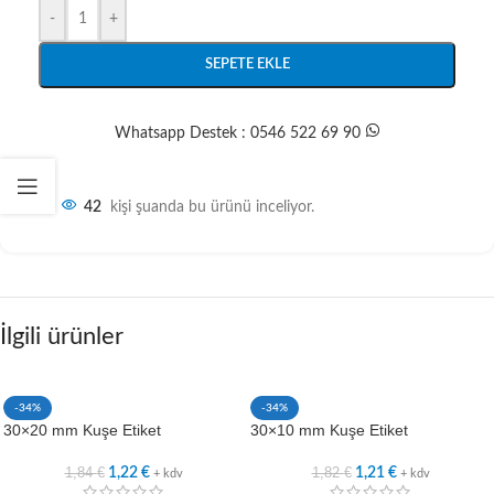
-
+
SEPETE EKLE
Whatsapp Destek : 0546 522 69 90
42
kişi şuanda bu ürünü inceliyor.
İlgili ürünler
-34%
-34%
30×20 mm Kuşe Etiket
30×10 mm Kuşe Etiket
1,84
€
1,82
€
1,22
€
1,21
€
+ kdv
+ kdv