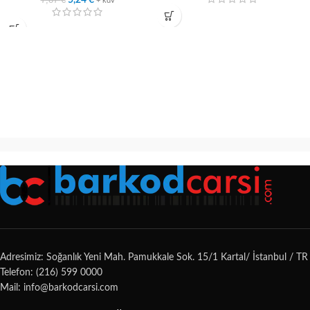
5,24
€
+ kdv
Adresimiz: Soğanlık Yeni Mah. Pamukkale Sok. 15/1 Kartal/ İstanbul / TR
Telefon: (216) 599 0000
Mail: info@barkodcarsi.com