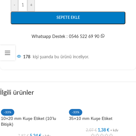
-
+
SEPETE EKLE
Whatsapp Destek : 0546 522 69 90
178
kişi şuanda bu ürünü inceliyor.
İlgili ürünler
-33%
-33%
10×20 mm Kuşe Etiket (10’lu
35×10 mm Kuşe Etiket
Bitişik)
2,07
€
1,38
€
+ kdv
7,87
€