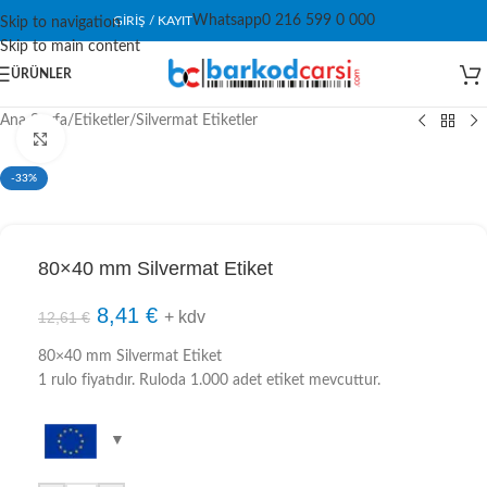
Whatsapp
0 216 599 0 000
GIRIŞ / KAYIT
Skip to navigation
Skip to main content
ÜRÜNLER
Ana Sayfa
/
Etiketler
/
Silvermat Etiketler
Click to enlarge
-33%
80×40 mm Silvermat Etiket
8,41
€
+ kdv
12,61
€
80×40 mm Silvermat Etiket
1 rulo fiyatıdır. Ruloda 1.000 adet etiket mevcuttur.