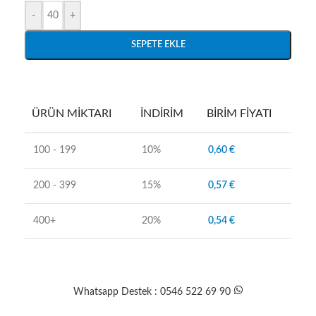
-
+
SEPETE EKLE
ÜRÜN MIKTARI
İNDIRIM
BIRIM FIYATI
100 - 199
10%
0,60
€
200 - 399
15%
0,57
€
400+
20%
0,54
€
Whatsapp Destek : 0546 522 69 90