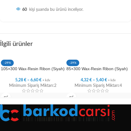
60
kişi şuanda bu ürünü inceliyor.
İlgili ürünler
-29%
-29%
105×300 Wax-Resin Ribon (Siyah)
85×300 Wax-Resin Ribon (Siyah)
5,28
€
–
6,60
€
4,32
€
–
5,40
€
+ kdv
+ kdv
Minimum Sipariş Miktarı:2
Minimum Sipariş Miktarı:4