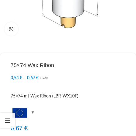
Click to enlarge
75×74 Wax Ribon
0,54
€
–
0,67
€
+ kdv
75×74 mt
Wax Ribon
(LBR-WX10F)
0,67
€