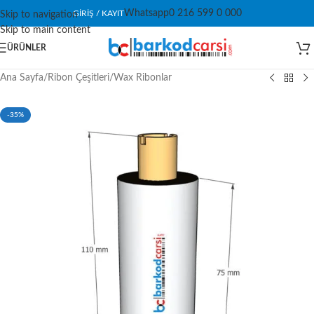
Whatsapp
0 216 599 0 000
GIRIŞ / KAYIT
Skip to navigation
Skip to main content
ÜRÜNLER
Ana Sayfa
/
Ribon Çeşitleri
/
Wax Ribonlar
-35%