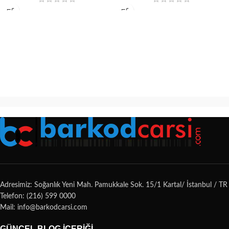
Adresimiz: Soğanlık Yeni Mah. Pamukkale Sok. 15/1 Kartal/ İstanbul / TR
Telefon: (216) 599 0000
Mail: info@barkodcarsi.com
GÜNCEL BLOG İÇERIĞI