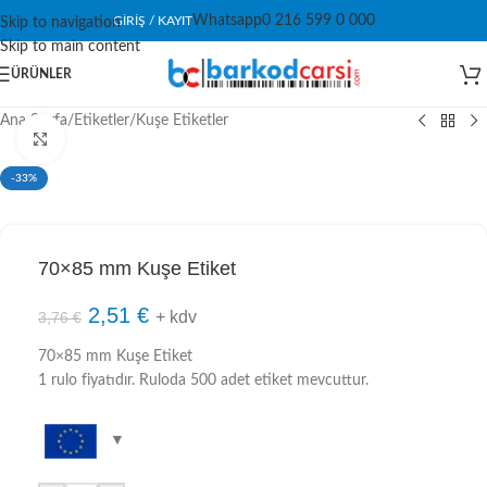
Whatsapp
0 216 599 0 000
GIRIŞ / KAYIT
Skip to navigation
Skip to main content
ÜRÜNLER
Ana Sayfa
/
Etiketler
/
Kuşe Etiketler
Click to enlarge
-33%
70×85 mm Kuşe Etiket
2,51
€
+ kdv
3,76
€
70×85 mm Kuşe Etiket
1 rulo fiyatıdır. Ruloda 500 adet etiket mevcuttur.