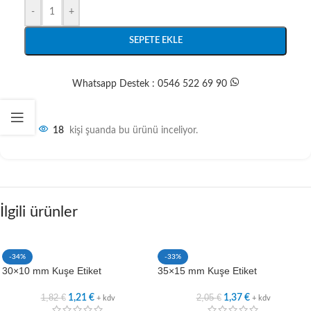
-
+
SEPETE EKLE
Whatsapp Destek : 0546 522 69 90
18
kişi şuanda bu ürünü inceliyor.
İlgili ürünler
-34%
-33%
30×10 mm Kuşe Etiket
35×15 mm Kuşe Etiket
1,82
€
2,05
€
1,21
€
1,37
€
+ kdv
+ kdv