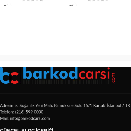
Adresimiz: Soğanlık Yeni Mah. Pamukkale Sok. 15/1 Kartal/ İstanbul / TR
Telefon: (216) 599 0000
Mail: info@barkodcarsi.com
GÜNCEL BLOG İÇERIĞI