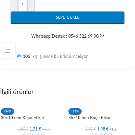
-
+
SEPETE EKLE
Whatsapp Destek : 0546 522 69 90
106
kişi şuanda bu ürünü inceliyor.
İlgili ürünler
-34%
-33%
30×10 mm Kuşe Etiket
35×10 mm Kuşe Etiket
1,82
€
2,07
€
1,21
€
1,38
€
+ kdv
+ kdv