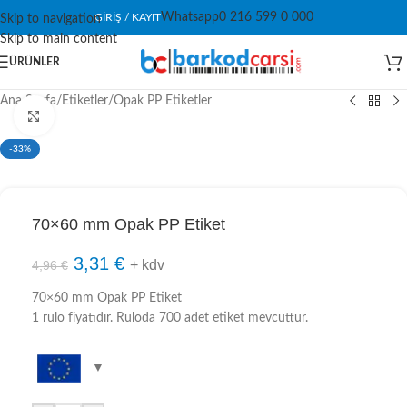
Whatsapp
0 216 599 0 000
GIRIŞ / KAYIT
Skip to navigation
Skip to main content
ÜRÜNLER
Ana Sayfa
/
Etiketler
/
Opak PP Etiketler
Click to enlarge
-33%
70×60 mm Opak PP Etiket
3,31
€
+ kdv
4,96
€
70×60 mm Opak PP Etiket
1 rulo fiyatıdır. Ruloda 700 adet etiket mevcuttur.