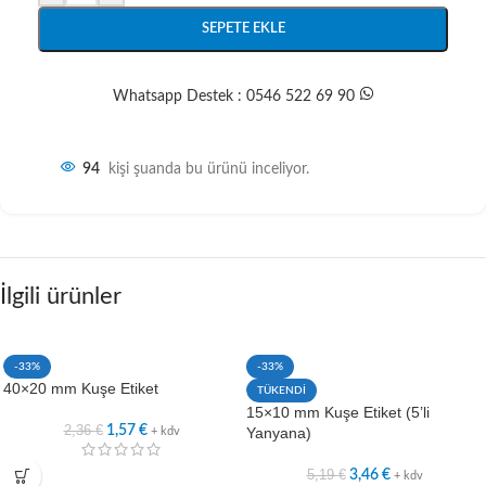
SEPETE EKLE
Whatsapp Destek : 0546 522 69 90
94
kişi şuanda bu ürünü inceliyor.
İlgili ürünler
-33%
-33%
40×20 mm Kuşe Etiket
TÜKENDİ
15×10 mm Kuşe Etiket (5’li
2,36
€
1,57
€
Yanyana)
+ kdv
5,19
€
3,46
€
+ kdv