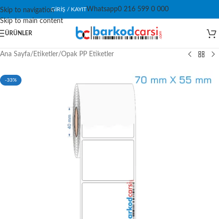
Whatsapp
0 216 599 0 000
GIRIŞ / KAYIT
Skip to navigation
Skip to main content
ÜRÜNLER
Ana Sayfa
/
Etiketler
/
Opak PP Etiketler
-33%