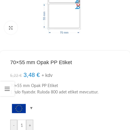
Click to enlarge
70×55 mm Opak PP Etiket
3,48
€
+ kdv
5,22
€
70×55 mm Opak PP Etiket
1 rulo fiyatıdır. Ruloda 800 adet etiket mevcuttur.
-
+