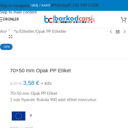
Whatsapp
0 216 599 0 000
GIRIŞ / KAYIT
Skip to navigation
Skip to main content
ÜRÜNLER
Ana Sayfa
/
Etiketler
/
Opak PP Etiketler
Click to enlarge
-33%
70×50 mm Opak PP Etiket
3,58
€
+ kdv
5,37
€
70×50 mm Opak PP Etiket
1 rulo fiyatıdır. Ruloda 900 adet etiket mevcuttur.