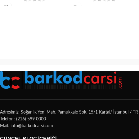
Adresimiz: Soğanlık Yeni Mah. Pamukkale Sok. 15/1 Kartal/ İstanbul / TR
Telefon: (216) 599 0000
Mail: info@barkodcarsi.com
GÜNCEL BLOG İÇERIĞI