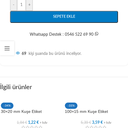
-
+
SEPETE EKLE
Whatsapp Destek : 0546 522 69 90
69
kişi şuanda bu ürünü inceliyor.
İlgili ürünler
-34%
-33%
30×20 mm Kuşe Etiket
100×15 mm Kuşe Etiket
1,84
€
5,39
€
1,22
€
3,59
€
+ kdv
+ kdv