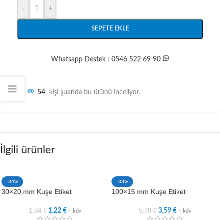
-
+
SEPETE EKLE
Whatsapp Destek : 0546 522 69 90
54
kişi şuanda bu ürünü inceliyor.
İlgili ürünler
-34%
-33%
30×20 mm Kuşe Etiket
100×15 mm Kuşe Etiket
1,84
€
5,39
€
1,22
€
3,59
€
+ kdv
+ kdv