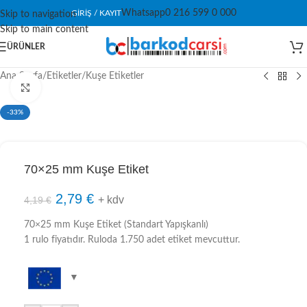
Whatsapp
0 216 599 0 000
GIRIŞ / KAYIT
Skip to navigation
Skip to main content
ÜRÜNLER
Ana Sayfa
/
Etiketler
/
Kuşe Etiketler
Click to enlarge
-33%
70×25 mm Kuşe Etiket
2,79
€
+ kdv
4,19
€
70×25 mm Kuşe Etiket (Standart Yapışkanlı)
1 rulo fiyatıdır. Ruloda 1.750 adet etiket mevcuttur.