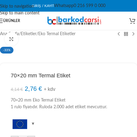
Whatsapp
0 216 599 0 000
GIRIŞ / KAYIT
Skip to navigation
Skip to main content
ÜRÜNLER
Ana Sayfa
/
Etiketler
/
Eko Termal Etiketler
Click to enlarge
-33%
70×20 mm Termal Etiket
2,76
€
+ kdv
4,14
€
70×20 mm Eko Termal Etiket
1 rulo fiyatıdır. Ruloda 2.000 adet etiket mevcuttur.