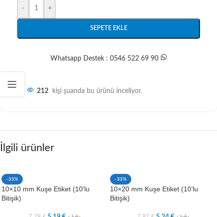
-
+
SEPETE EKLE
Whatsapp Destek : 0546 522 69 90
212
kişi şuanda bu ürünü inceliyor.
İlgili ürünler
-33%
-33%
10×10 mm Kuşe Etiket (10’lu
10×20 mm Kuşe Etiket (10’lu
Bitişik)
Bitişik)
7,78
€
7,87
€