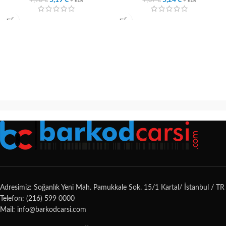
5,19
€
5,24
€
+ kdv
+ kdv
Adresimiz: Soğanlık Yeni Mah. Pamukkale Sok. 15/1 Kartal/ İstanbul / TR
Telefon: (216) 599 0000
Mail: info@barkodcarsi.com