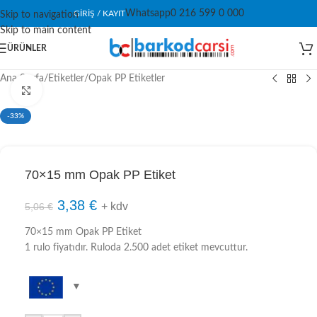
Whatsapp
0 216 599 0 000
GIRIŞ / KAYIT
Skip to navigation
Skip to main content
ÜRÜNLER
Ana Sayfa
/
Etiketler
/
Opak PP Etiketler
Click to enlarge
-33%
70×15 mm Opak PP Etiket
3,38
€
+ kdv
5,06
€
70×15 mm Opak PP Etiket
1 rulo fiyatıdır. Ruloda 2.500 adet etiket mevcuttur.