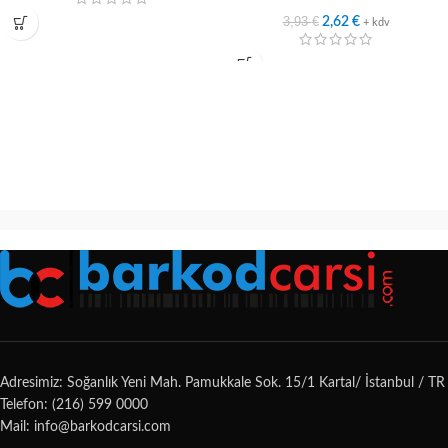
3,93
€
2,62
€
+ kdv
Adresimiz: Soğanlık Yeni Mah. Pamukkale Sok. 15/1 Kartal/ İstanbul / TR
Telefon: (216) 599 0000
Mail: info@barkodcarsi.com