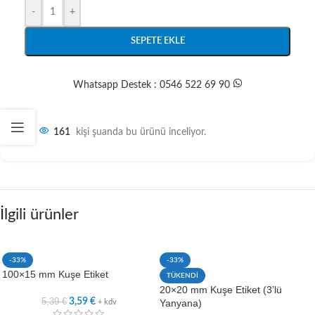
-
+
SEPETE EKLE
Whatsapp Destek : 0546 522 69 90
161
kişi şuanda bu ürünü inceliyor.
İlgili ürünler
-33%
-33%
100×15 mm Kuşe Etiket
TÜKENDİ
20×20 mm Kuşe Etiket (3’lü
5,39
€
3,59
€
Yanyana)
+ kdv