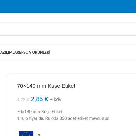
YAZILIMLAR
EPSON ÜRÜNLERI
70×140 mm Kuşe Etiket
2,85
€
+ kdv
4,28
€
70×140 mm Kuşe Etiket
1 rulo fiyatıdır. Ruloda 350 adet etiket mevcuttur.