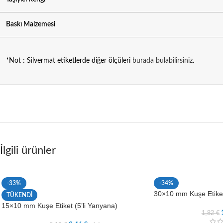
Baskı Malzemesi
*Not : Silvermat etiketlerde diğer ölçüleri
burada bulabilirsiniz
.
İlgili ürünler
-33%
-34%
30×10 mm Kuşe Etike
TÜKENDİ
15×10 mm Kuşe Etiket (5’li Yanyana)
1,82
€