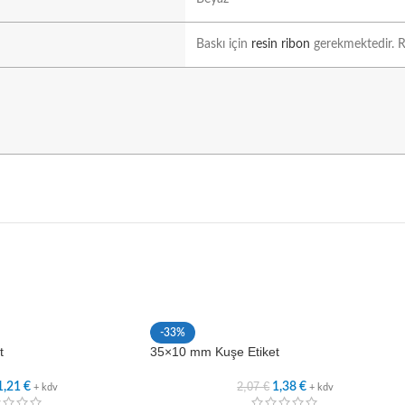
Baskı için
resin ribon
gerekmektedir. Ri
-33%
t
35×10 mm Kuşe Etiket
2,07
€
1,21
€
1,38
€
+ kdv
+ kdv