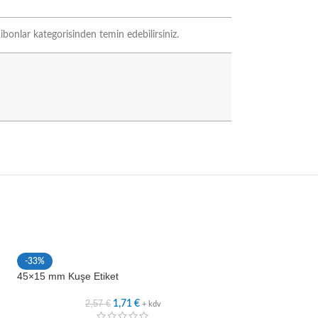
bonlar kategorisinden temin edebilirsiniz.
-33%
-33%
45×15 mm Kuşe Etiket
50×20 mm Kuşe Et
2,57
€
2,8
1,71
€
+ kdv