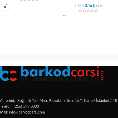
5,19
€
3,46
€
+ kdv
Adresimiz: Soğanlık Yeni Mah. Pamukkale Sok. 15/1 Kartal/ İstanbul / TR
Telefon: (216) 599 0000
Mail: info@barkodcarsi.com