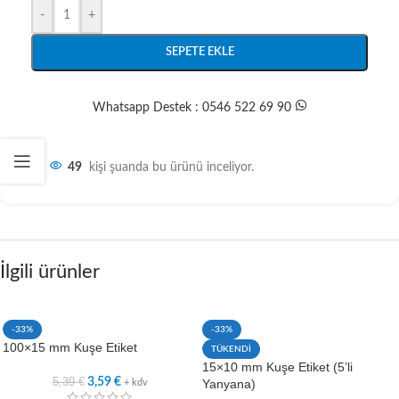
-
+
SEPETE EKLE
Whatsapp Destek : 0546 522 69 90
49
kişi şuanda bu ürünü inceliyor.
İlgili ürünler
-33%
-33%
100×15 mm Kuşe Etiket
TÜKENDİ
15×10 mm Kuşe Etiket (5’li
5,39
€
3,59
€
Yanyana)
+ kdv