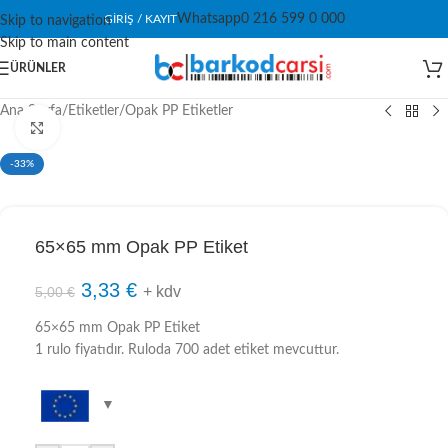
Whatsapp
0 216 599 0 000
GIRIŞ / KAYIT
Skip to navigation
Skip to main content
ÜRÜNLER
Ana Sayfa
/
Etiketler
/
Opak PP Etiketler
Click to enlarge
-33%
65×65 mm Opak PP Etiket
3,33
€
+ kdv
5,00
€
65×65 mm Opak PP Etiket
1 rulo fiyatıdır. Ruloda 700 adet etiket mevcuttur.