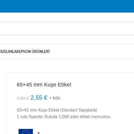
YAZILIMLAR
EPSON ÜRÜNLERI
65×45 mm Kuşe Etiket
2,55
€
+ kdv
3,83
€
65×45 mm Kuşe Etiket (Standart Yapışkanlı)
1 rulo fiyatıdır. Ruloda 1.000 adet etiket mevcuttur.