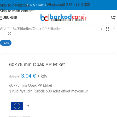
Whatsapp
0 216 599 0 000
GIRIŞ / KAYIT
Skip to navigation
Skip to main content
ÜRÜNLER
Ana Sayfa
/
Etiketler
/
Opak PP Etiketler
Click to enlarge
-33%
60×75 mm Opak PP Etiket
3,04
€
+ kdv
4,56
€
60×75 mm Opak PP Etiket
1 rulo fiyatıdır. Ruloda 600 adet etiket mevcuttur.