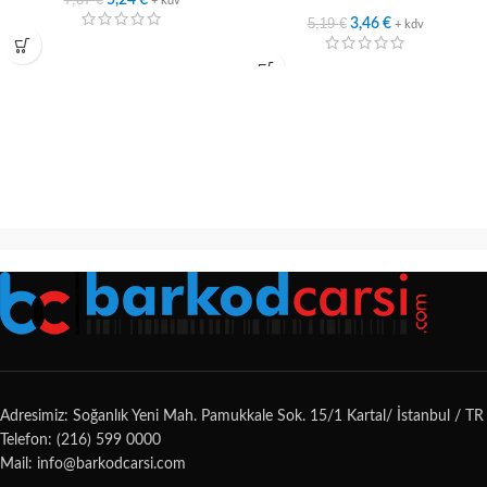
5,24
€
+ kdv
5,19
€
3,46
€
+ kdv
Adresimiz: Soğanlık Yeni Mah. Pamukkale Sok. 15/1 Kartal/ İstanbul / TR
Telefon: (216) 599 0000
Mail: info@barkodcarsi.com