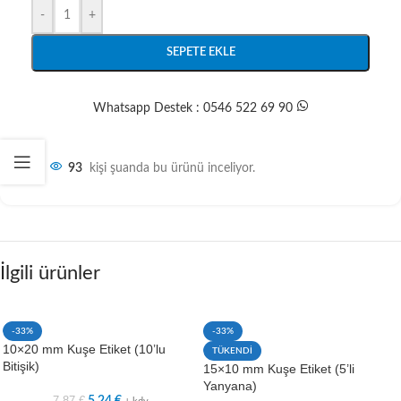
-
+
SEPETE EKLE
Whatsapp Destek : 0546 522 69 90
93
kişi şuanda bu ürünü inceliyor.
İlgili ürünler
-33%
-33%
10×20 mm Kuşe Etiket (10’lu
TÜKENDİ
Bitişik)
15×10 mm Kuşe Etiket (5’li
Yanyana)
7,87
€