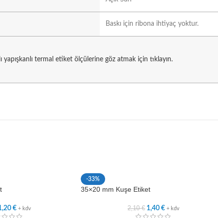
Baskı için ribona ihtiyaç yoktur.
lı yapışkanlı termal etiket ölçülerine göz atmak için tıklayın.
-33%
t
35×20 mm Kuşe Etiket
2,10
€
1,20
€
1,40
€
+ kdv
+ kdv