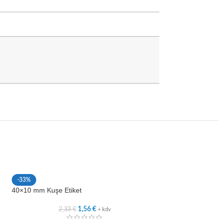
-33%
-33%
40×10 mm Kuşe Etiket
45×20 mm Kuşe Et
2,33
€
2,6
1,56
€
+ kdv