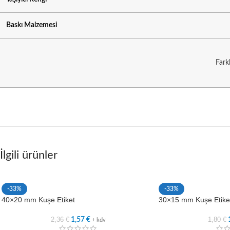
Baskı Malzemesi
Fark
İlgili ürünler
-33%
-33%
40×20 mm Kuşe Etiket
30×15 mm Kuşe Etike
2,36
€
1,80
€
1,57
€
+ kdv