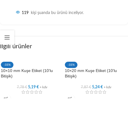
119
kişi şuanda bu ürünü inceliyor.
İlgili ürünler
-33%
-33%
10×10 mm Kuşe Etiket (10’lu
10×20 mm Kuşe Etiket (10’lu
Bitişik)
Bitişik)
7,78
€
7,87
€
5,19
€
5,24
€
+ kdv
+ kdv