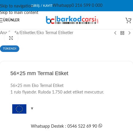
Whatsapp
0 216 599 0 000
GIRIŞ / KAYIT
Skip to navigation
Skip to main content
ÜRÜNLER
Ana Sayfa
/
Etiketler
/
Eko Termal Etiketler
Click to enlarge
TÜKENDİ
56×25 mm Termal Etiket
56×25 mm Eko Termal Etiket
1 rulo fiyatıdır. Ruloda 1.750 adet etiket mevcuttur.
Whatsapp Destek : 0546 522 69 90