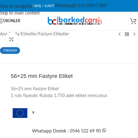
Whatsapp
0 216 599 0 000
GIRIŞ / KAYIT
Skip to navigation
Skip to main content
ÜRÜNLER
Ana Sayfa
/
Etiketler
/
Fastyre Etiketler
Click to enlarge
TÜKENDİ
56×25 mm Fastyre Etiket
56×25 mm Fastyre Etiket
1 rulo fiyatıdır. Ruloda 1.750 adet etiket mevcuttur.
Whatsapp Destek : 0546 522 69 90