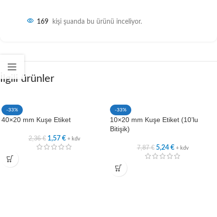
169
kişi şuanda bu ürünü inceliyor.
İlgili ürünler
-33%
-33%
40×20 mm Kuşe Etiket
10×20 mm Kuşe Etiket (10’lu
Bitişik)
2,36
€
1,57
€
+ kdv
7,87
€
5,24
€
+ kdv