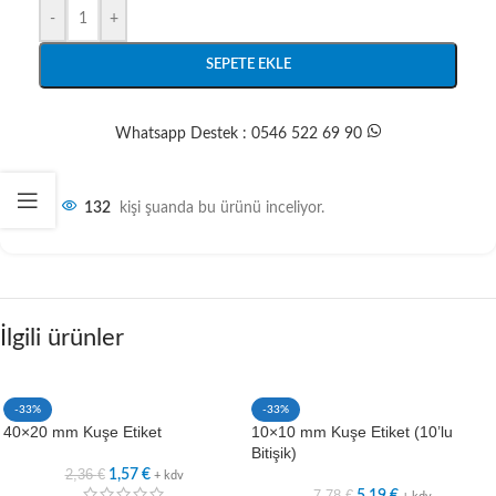
-
+
SEPETE EKLE
Whatsapp Destek : 0546 522 69 90
132
kişi şuanda bu ürünü inceliyor.
İlgili ürünler
-33%
-33%
40×20 mm Kuşe Etiket
10×10 mm Kuşe Etiket (10’lu
Bitişik)
2,36
€
1,57
€
+ kdv
7,78
€