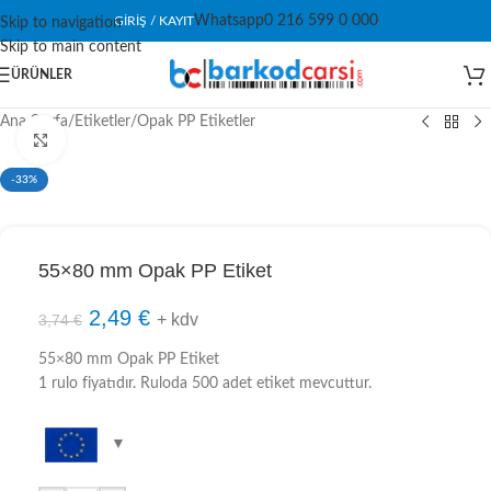
Whatsapp
0 216 599 0 000
GIRIŞ / KAYIT
Skip to navigation
Skip to main content
ÜRÜNLER
Ana Sayfa
/
Etiketler
/
Opak PP Etiketler
Click to enlarge
-33%
55×80 mm Opak PP Etiket
2,49
€
+ kdv
3,74
€
55×80 mm Opak PP Etiket
1 rulo fiyatıdır. Ruloda 500 adet etiket mevcuttur.