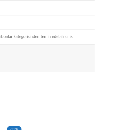
bonlar kategorisinden temin edebilirsiniz.
-33%
-33%