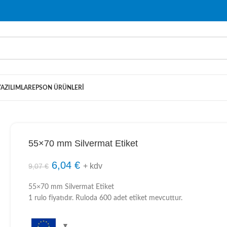
YAZILIMLAR
EPSON ÜRÜNLERI
55×70 mm Silvermat Etiket
6,04
€
+ kdv
9,07
€
55×70 mm Silvermat Etiket
1 rulo fiyatıdır. Ruloda 600 adet etiket mevcuttur.