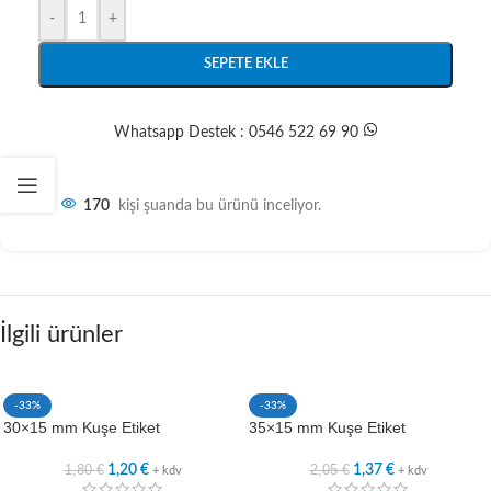
-
+
SEPETE EKLE
Whatsapp Destek : 0546 522 69 90
170
kişi şuanda bu ürünü inceliyor.
İlgili ürünler
-33%
-33%
30×15 mm Kuşe Etiket
35×15 mm Kuşe Etiket
1,80
€
2,05
€
1,20
€
1,37
€
+ kdv
+ kdv