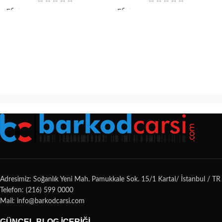
Adresimiz: Soğanlık Yeni Mah. Pamukkale Sok. 15/1 Kartal/ İstanbul / TR
Telefon: (216) 599 0000
Mail: info@barkodcarsi.com
GÜNCEL BLOG İÇERIĞI