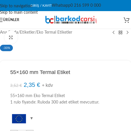
Whatsapp
0 216 599 0 000
GIRIŞ / KAYIT
Skip to navigation
Skip to main content
ÜRÜNLER
Ana Sayfa
/
Etiketler
/
Eko Termal Etiketler
Click to enlarge
-33%
55×160 mm Termal Etiket
2,35
€
+ kdv
3,52
€
55×160 mm Eko Termal Etiket
1 rulo fiyatıdır. Ruloda 300 adet etiket mevcuttur.