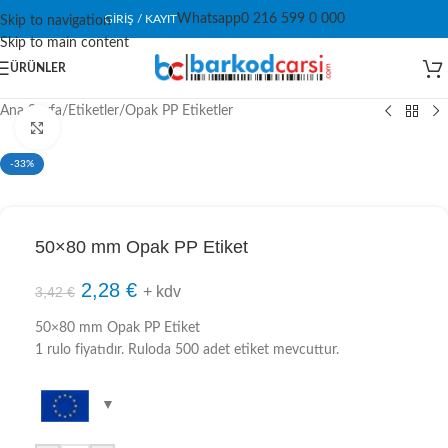
Whatsapp
0 216 599 0 000
GIRIŞ / KAYIT
Skip to navigation
Skip to main content
ÜRÜNLER
Ana Sayfa
/
Etiketler
/
Opak PP Etiketler
Click to enlarge
-33%
50×80 mm Opak PP Etiket
2,28
€
+ kdv
3,42
€
50×80 mm Opak PP Etiket
1 rulo fiyatıdır. Ruloda 500 adet etiket mevcuttur.