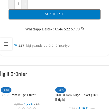
-
+
SEPETE EKLE
Whatsapp Destek : 0546 522 69 90
229
kişi şuanda bu ürünü inceliyor.
İlgili ürünler
-34%
-33%
30×20 mm Kuşe Etiket
10×10 mm Kuşe Etiket (10’lu
Bitişik)
1,84
€
1,22
€
+ kdv
7,78
€