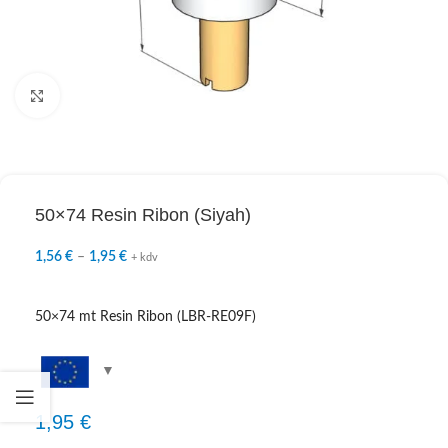
Click to enlarge
50×74 Resin Ribon (Siyah)
1,56
€
–
1,95
€
+ kdv
50×74 mt Resin Ribon (LBR-RE09F)
1,95
€