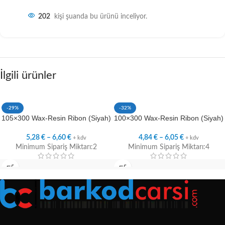
202
kişi şuanda bu ürünü inceliyor.
İlgili ürünler
-29%
-32%
105×300 Wax-Resin Ribon (Siyah)
100×300 Wax-Resin Ribon (Siyah)
5,28
€
–
6,60
€
4,84
€
–
6,05
€
+ kdv
+ kdv
Minimum Sipariş Miktarı:2
Minimum Sipariş Miktarı:4