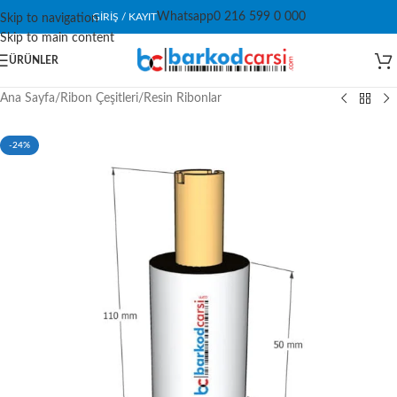
Whatsapp
0 216 599 0 000
GIRIŞ / KAYIT
Skip to navigation
Skip to main content
ÜRÜNLER
Ana Sayfa
/
Ribon Çeşitleri
/
Resin Ribonlar
-24%