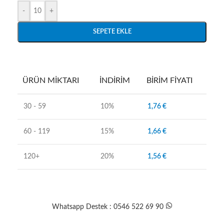
-
+
SEPETE EKLE
ÜRÜN MIKTARI
İNDIRIM
BIRIM FIYATI
30 - 59
10%
1,76
€
60 - 119
15%
1,66
€
120+
20%
1,56
€
Whatsapp Destek : 0546 522 69 90