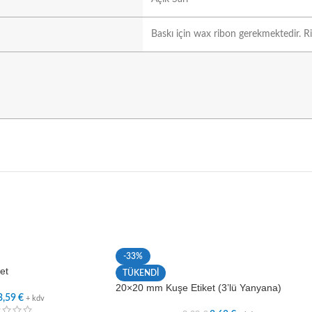
Baskı için wax ribon gerekmektedir. Ri
-33%
et
TÜKENDİ
20×20 mm Kuşe Etiket (3’lü Yanyana)
3,59
€
+ kdv