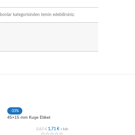
bonlar kategorisinden temin edebilirsiniz.
-33%
-33%
45×15 mm Kuşe Etiket
50×10 mm Kuşe Et
2,57
€
2,8
1,71
€
+ kdv