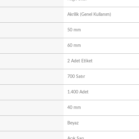
Akrilik (Genel Kullanım)
50 mm
60 mm
2 Adet Etiket
700 Satır
1.400 Adet
40 mm
Beyaz
Açık Sarı