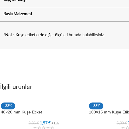
Baskı Malzemesi
*Not : Kuşe etiketlerde diğer ölçüleri
burada bulabilirsiniz
.
İlgili ürünler
-33%
-33%
40×20 mm Kuşe Etiket
100×15 mm Kuşe Etik
2,36
€
5,39
€
1,57
€
+ kdv