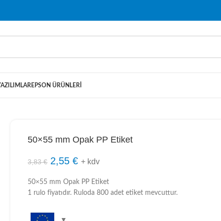
YAZILIMLAR
EPSON ÜRÜNLERI
50×55 mm Opak PP Etiket
2,55
€
+ kdv
3,83
€
50×55 mm Opak PP Etiket
1 rulo fiyatıdır. Ruloda 800 adet etiket mevcuttur.