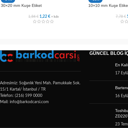
30×20 mm Kuşe Etiket
10×10 mm Kuşe Etiket (
1,84
€
7,78
€
1,22
€
+ kdv
GÜNCEL BLOG İÇ
En Kali
17 Eyl
Adresimiz: Soğanlık Yeni Mah. Pamukkale Sok.
Bartend
15/1 Kartal/ İstanbul / TR
Telefon: (216) 599 0000
16 Eyl
Mail: info@barkodcarsi.com
Toshib
ZD220T
23 Te