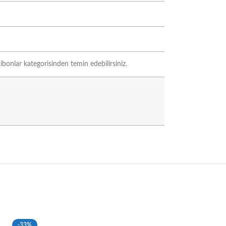
bonlar kategorisinden temin edebilirsiniz.
-33%
-33%