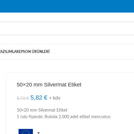
YAZILIMLAR
EPSON ÜRÜNLERI
50×20 mm Silvermat Etiket
5,82
€
+ kdv
8,73
€
50×20 mm Silvermat Etiket
1 rulo fiyatıdır. Ruloda 2.000 adet etiket mevcuttur.