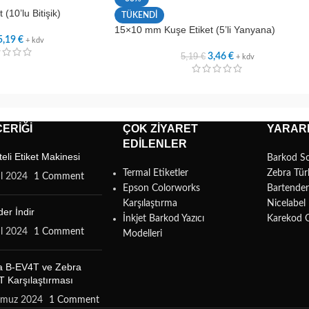
10’lu Bitişik)
TÜKENDİ
15×10 mm Kuşe Etiket (5’li Yanyana)
5,19
€
+ kdv
5,19
€
3,46
€
+ kdv
ERIĞI
ÇOK ZIYARET
YARARL
EDILENLER
teli Etiket Makinesi
Barkod S
Termal Etiketler
Zebra Tür
ül 2024
1 Comment
Epson Colorworks
Bartende
Karşılaştırma
Nicelabe
er İndir
İnkjet Barkod Yazıcı
Karekod 
ül 2024
1 Comment
Modelleri
a B-EV4T ve Zebra
 Karşılaştırması
mmuz 2024
1 Comment