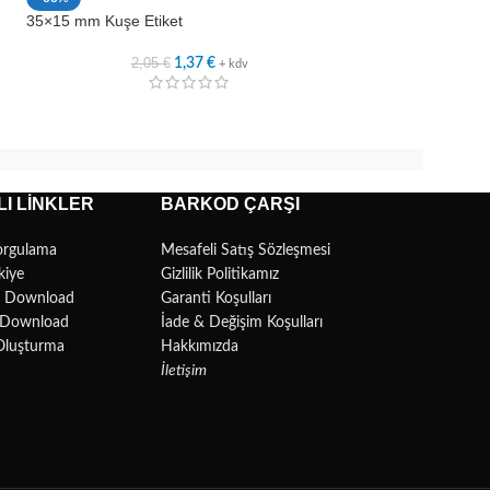
35×15 mm Kuşe Etiket
50×15 mm Kuşe Et
2,05
€
2,8
1,37
€
+ kdv
I LINKLER
BARKOD ÇARŞI
orgulama
Mesafeli Satış Sözleşmesi
kiye
Gizlilik Politikamız
r Download
Garanti Koşulları
l Download
İade & Değişim Koşulları
Oluşturma
Hakkımızda
İletişim