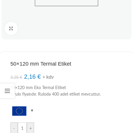
Click to enlarge
50×120 mm Termal Etiket
2,16
€
+ kdv
3,25
€
50×120 mm Eko Termal Etiket
1 rulo fiyatıdır. Ruloda 400 adet etiket mevcuttur.
-
+