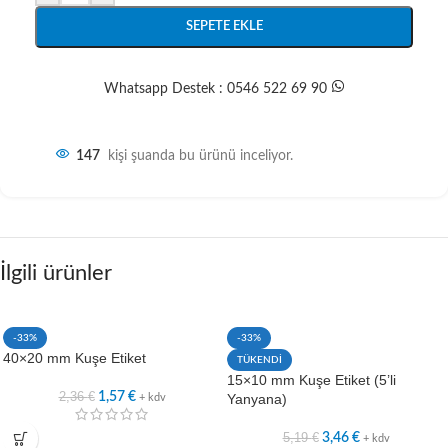
SEPETE EKLE
Whatsapp Destek : 0546 522 69 90
147
kişi şuanda bu ürünü inceliyor.
İlgili ürünler
-33%
-33%
40×20 mm Kuşe Etiket
TÜKENDİ
15×10 mm Kuşe Etiket (5’li
2,36
€
1,57
€
Yanyana)
+ kdv
5,19
€
3,46
€
+ kdv